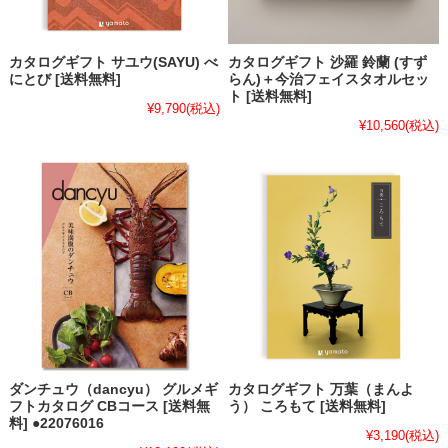
カタログギフト サユウ(SAYU) べ
カタログギフト 沙羅 鈴蘭 (すず
にとび [送料無料]
らん)＋今治フェイスタオルセッ
ト [送料無料]
¥9,790
(税込)
¥10,560
(税込)
ダンチュウ（dancyu） グルメギ
カタログギフト 万葉（まんよ
フトカタログ CBコース [送料無
う） ころもて [送料無料]
料] ●22076016
¥3,190
(税込)