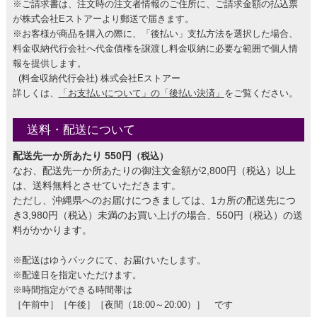
※ご請求書は、注文時の注文者情報のご住所に、ご請求金額の払込票
が株式会社Eストアーより郵送で届きます。
※お客様が商品を購入の際に、「後払い」支払方法を選択した場合、
料金収納代行会社へ代金債権を譲渡し料金収納に必要な範囲で個人情
報を提供します。
(料金収納代行会社) 株式会社Eストアー
詳しくは、
「お支払いについて」の「後払い決済」
をご覧ください。
送料・配送について
配送先一か所あたり 550円
（税込）
なお、配送先一か所あたりの御注文金額が2,800円（税込）以上
は、送料無料とさせていただきます。
ただし、沖縄県へのお届けにつきましては、1カ所の配送先につ
き3,980円（税込）未満のお買い上げの場合、550円（税込）の送
料がかかります。
※配送はゆうパックにて、お届けいたします。
※配達日を指定いただけます。
※時間指定ができる時間帯は
［午前中］［午後］［夜間（18:00～20:00）］ です