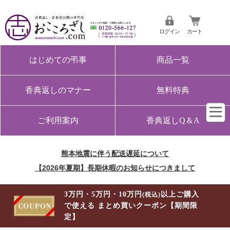
ログイン
カート
はじめての弔事
商品一覧
香典返しのマナー
無料特典
ご利用案内
香典返しQ＆A
熊本地震に伴う配送遅延について
【2026年夏期】長期休暇のお知らせにつきまして
3万円・5万円・10万円
以上ご購入
(税込)
で使える まとめ買いクーポン【期間限
定】