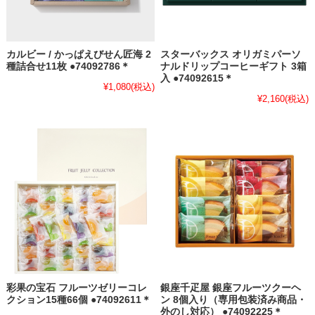
カルビー / かっぱえびせん匠海 2
スターバックス オリガミパーソ
種詰合せ11枚 ●74092786＊
ナルドリップコーヒーギフト 3箱
入 ●74092615＊
¥1,080
(税込)
¥2,160
(税込)
彩果の宝石 フルーツゼリーコレ
銀座千疋屋 銀座フルーツクーヘ
クション15種66個 ●74092611＊
ン 8個入り（専用包装済み商品・
外のし対応） ●74092225＊