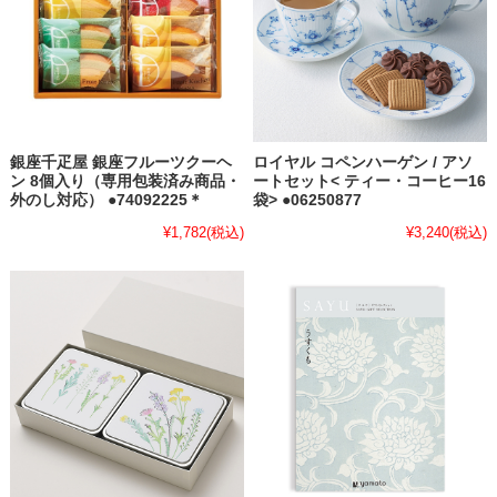
銀座千疋屋 銀座フルーツクーヘ
ロイヤル コペンハーゲン / アソ
ン 8個入り（専用包装済み商品・
ートセット< ティー・コーヒー16
外のし対応） ●74092225＊
袋> ●06250877
¥1,782
(税込)
¥3,240
(税込)