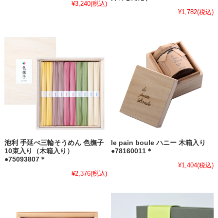
¥3,240
(税込)
¥1,782
(税込)
池利 手延べ三輪そうめん 色撫子
le pain boule ハニー 木箱入り
10束入り（木箱入り）
●78160011＊
●75093807＊
¥1,404
(税込)
¥2,376
(税込)