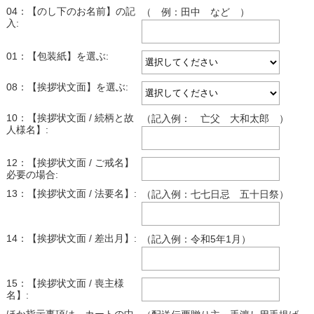
04：【のし下のお名前】の記
（ 例：田中 など ）
入:
01：【包装紙】を選ぶ:
08：【挨拶状文面】を選ぶ:
10：【挨拶状文面 / 続柄と故
（記入例： 亡父 大和太郎 ）
人様名】:
12：【挨拶状文面 / ご戒名】
必要の場合:
13：【挨拶状文面 / 法要名】:
（記入例：七七日忌 五十日祭）
14：【挨拶状文面 / 差出月】:
（記入例：令和5年1月）
15：【挨拶状文面 / 喪主様
名】: