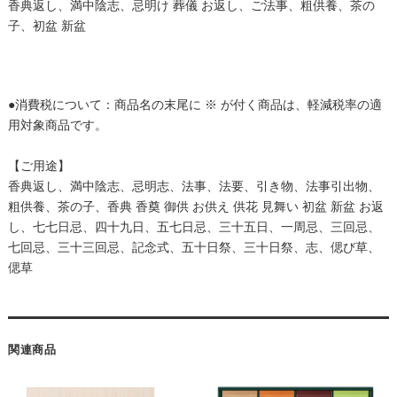
香典返し、満中陰志、忌明け 葬儀 お返し、ご法事、粗供養、茶の
子、初盆 新盆
●消費税について：商品名の末尾に ※ が付く商品は、軽減税率の適
用対象商品です。
【ご用途】
香典返し、満中陰志、忌明志、法事、法要、引き物、法事引出物、
粗供養、茶の子、香典 香奠 御供 お供え 供花 見舞い 初盆 新盆 お返
し、七七日忌、四十九日、五七日忌、三十五日、一周忌、三回忌、
七回忌、三十三回忌、記念式、五十日祭、三十日祭、志、偲び草、
偲草
関連商品