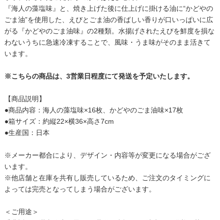
『海人の藻塩味』と、焼き上げた後に仕上げに掛ける油に“かどやの
ごま油”を使用した、えびとごま油の香ばしい香りが口いっぱいに広
がる『かどやのごま油味』の2種類。水揚げされたえびを鮮度を損な
わないうちに急速冷凍することで、風味・うま味がそのまま活きて
います。
※こちらの商品は、3営業日程度にて発送を予定いたします。
【商品説明】
●商品内容：海人の藻塩味×16枚、かどやのごま油味×17枚
●箱サイズ：約縦22×横36×高さ7cm
●生産国：日本
※メーカー都合により、デザイン・内容等が変更になる場合がござ
います。
※他店舗と在庫を共有し販売しているため、ご注文のタイミングに
よっては完売となってしまう場合がございます。
＜ご用途＞