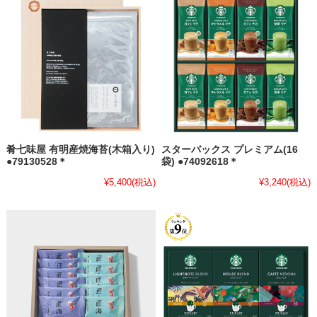
肴七味屋 有明産焼海苔(木箱入り)
スターバックス プレミアム(16
●79130528＊
袋) ●74092618＊
¥5,400
(税込)
¥3,240
(税込)