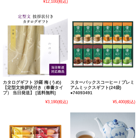
¥12,100
(税込)
カタログギフト 沙羅 梅 (うめ)
スターバックスコーヒー / プレミ
【定型文挨拶状付き（奉書タイ
アムミックスギフト(24袋)
プ） 当日発送】 [送料無料]
●74093491
¥3,190
(税込)
¥5,400
(税込)