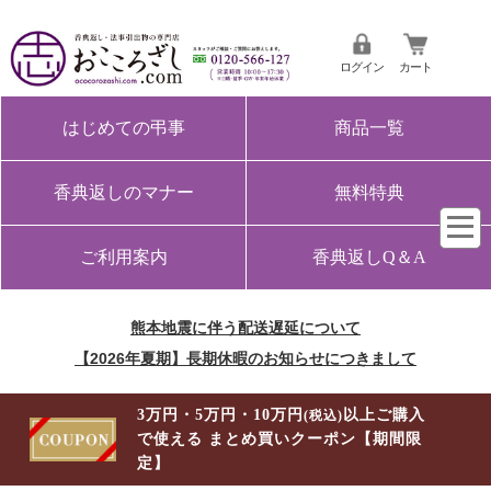
ログイン
カート
はじめての弔事
商品一覧
香典返しのマナー
無料特典
ご利用案内
香典返しQ＆A
熊本地震に伴う配送遅延について
【2026年夏期】長期休暇のお知らせにつきまして
3万円・5万円・10万円
以上ご購入
(税込)
で使える まとめ買いクーポン【期間限
定】