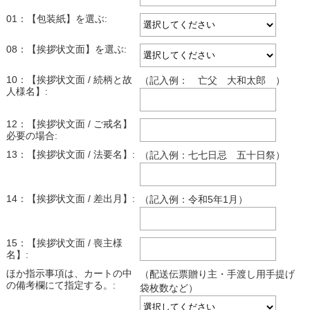
01：【包装紙】を選ぶ:
08：【挨拶状文面】を選ぶ:
10：【挨拶状文面 / 続柄と故
（記入例： 亡父 大和太郎 ）
人様名】:
12：【挨拶状文面 / ご戒名】
必要の場合:
13：【挨拶状文面 / 法要名】:
（記入例：七七日忌 五十日祭）
14：【挨拶状文面 / 差出月】:
（記入例：令和5年1月）
15：【挨拶状文面 / 喪主様
名】:
ほか指示事項は、カートの中
（配送伝票贈り主・手渡し用手提げ
の備考欄にて指定する。:
袋枚数など）