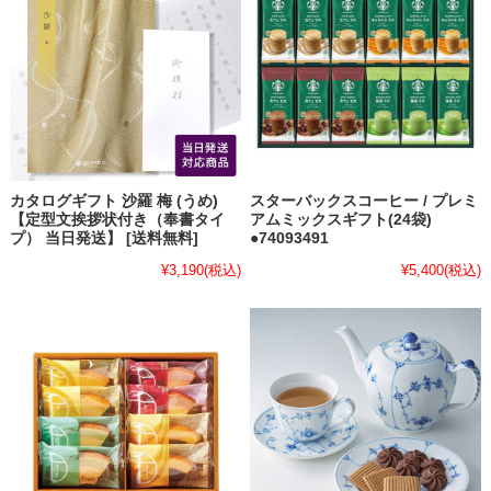
カタログギフト 沙羅 梅 (うめ)
スターバックスコーヒー / プレミ
【定型文挨拶状付き（奉書タイ
アムミックスギフト(24袋)
プ） 当日発送】 [送料無料]
●74093491
¥3,190
(税込)
¥5,400
(税込)