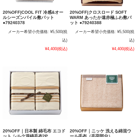
20%OFF|COOL FIT 冷感&オー
20%OFF|クロスロード SOFT
ルシーズンパイル敷パット
WARM あったか遠赤極ふわ敷パ
●79240378
ット ●79240388
メーカー希望小売価格:
¥5,500
(税
メーカー希望小売価格:
¥5,500
(税
込)
込)
¥4,400
(税込)
¥4,400
(税込)
20%OFF｜日本製 綿毛布 エコド
20%OFF｜ニッケ 洗える綿混ウ
ット シルク混綿毛布2P
ール毛布（毛羽部分）