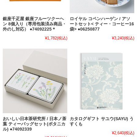
銀座千疋屋 銀座フルーツクーヘ
ロイヤル コペンハーゲン / アソ
ン 8個入り（専用包装済み商品・
ートセット< ティー・コーヒー16
外のし対応） ●74092225＊
袋> ●06250877
¥1,782
(税込)
¥3,240
(税込)
おいしい日本茶研究所 / 日本ノ茶
カタログギフト サユウ(SAYU) う
葉 ティーバッグセット(ボタニカ
すくも
ル) ●74092339
¥2,640
(税込)