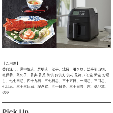
【ご用途】
香典返し、満中陰志、忌明志、法事、法要、引き物、法事引出物、
粗供養、茶の子、香典 香奠 御供 お供え 供花 見舞い 初盆 新盆 お返
し、七七日忌、四十九日、五七日忌、三十五日、一周忌、三回忌、
七回忌、三十三回忌、記念式、五十日祭、三十日祭、志、偲び草、
偲草