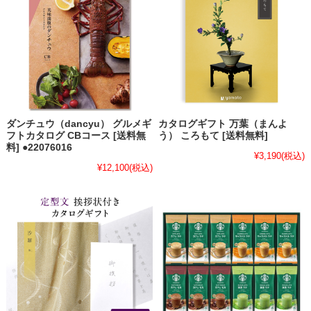
ダンチュウ（dancyu） グルメギ
カタログギフト 万葉（まんよ
フトカタログ CBコース [送料無
う） ころもて [送料無料]
料] ●22076016
¥3,190
(税込)
¥12,100
(税込)