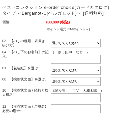
ベストコレクション e-order choice(カードカタログ)
タイプ ＜Bergamot-C(ベルガモット)＞ [送料無料]
¥33,880
(税込)
価格:
[ポイント還元 339ポイント～]
03：【のしの種類・表書き・
掛け方】:
04：【のし下のお名前】の記
（ 例：田中 など ）
入:
01：【包装紙】を選ぶ:
08：【挨拶状文面】を選ぶ:
10：【挨拶状文面 / 続柄と故
（記入例： 亡父 大和太郎 ）
人様名】:
12：【挨拶状文面 / ご戒名】
必要の場合: