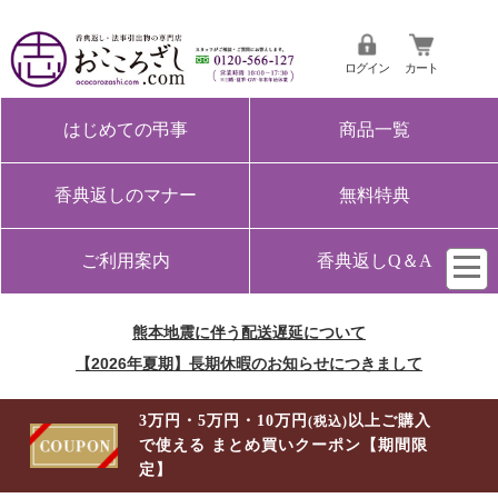
ログイン
カート
はじめての弔事
商品一覧
香典返しのマナー
無料特典
ご利用案内
香典返しQ＆A
熊本地震に伴う配送遅延について
【2026年夏期】長期休暇のお知らせにつきまして
3万円・5万円・10万円
以上ご購入
(税込)
で使える まとめ買いクーポン【期間限
定】