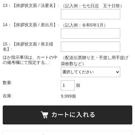
13：【挨拶状文面 / 法要名】:
（記入例：七七日忌 五十日祭）
14：【挨拶状文面 / 差出月】:
（記入例：令和5年1月）
15：【挨拶状文面 / 喪主様
名】:
ほか指示事項は、カートの中
（配送伝票贈り主・手渡し用手提げ
の備考欄にて指定する。:
袋枚数など）
数量:
個
在庫:
9,999個