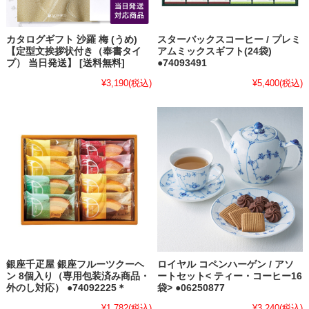
カタログギフト 沙羅 梅 (うめ)
スターバックスコーヒー / プレミ
【定型文挨拶状付き（奉書タイ
アムミックスギフト(24袋)
プ） 当日発送】 [送料無料]
●74093491
¥3,190
(税込)
¥5,400
(税込)
銀座千疋屋 銀座フルーツクーヘ
ロイヤル コペンハーゲン / アソ
ン 8個入り（専用包装済み商品・
ートセット< ティー・コーヒー16
外のし対応） ●74092225＊
袋> ●06250877
¥1,782
(税込)
¥3,240
(税込)