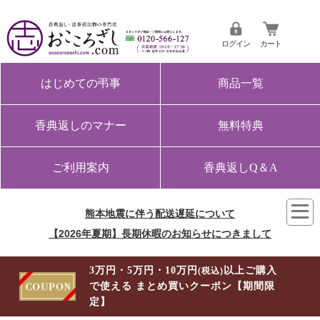
ログイン
カート
はじめての弔事
商品一覧
香典返しのマナー
無料特典
ご利用案内
香典返しQ＆A
熊本地震に伴う配送遅延について
【2026年夏期】長期休暇のお知らせにつきまして
3万円・5万円・10万円
以上ご購入
(税込)
で使える まとめ買いクーポン【期間限
定】