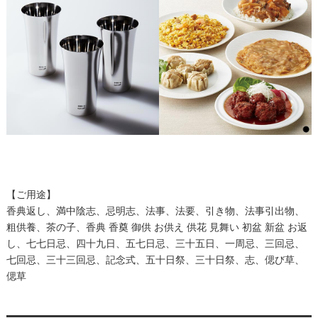
【ご用途】
香典返し、満中陰志、忌明志、法事、法要、引き物、法事引出物、
粗供養、茶の子、香典 香奠 御供 お供え 供花 見舞い 初盆 新盆 お返
し、七七日忌、四十九日、五七日忌、三十五日、一周忌、三回忌、
七回忌、三十三回忌、記念式、五十日祭、三十日祭、志、偲び草、
偲草