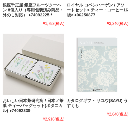
銀座千疋屋 銀座フルーツクーヘ
ロイヤル コペンハーゲン / アソ
ン 8個入り（専用包装済み商品・
ートセット< ティー・コーヒー16
外のし対応） ●74092225＊
袋> ●06250877
¥1,782
(税込)
¥3,240
(税込)
おいしい日本茶研究所 / 日本ノ茶
カタログギフト サユウ(SAYU) う
葉 ティーバッグセット(ボタニカ
すくも
ル) ●74092339
¥2,640
(税込)
¥2,916
(税込)