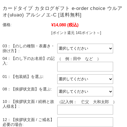
カードタイプ カタログギフト e-order choice ウルア
オ(uluao) アルシノエ-C [送料無料]
¥14,080
(税込)
価格:
[ポイント還元 141ポイント～]
03：【のしの種類・表書き・
掛け方】:
04：【のし下のお名前】の記
（ 例：田中 など ）
入:
01：【包装紙】を選ぶ:
08：【挨拶状文面】を選ぶ:
10：【挨拶状文面 / 続柄と故
（記入例： 亡父 大和太郎 ）
人様名】:
12：【挨拶状文面 / ご戒名】
必要の場合: