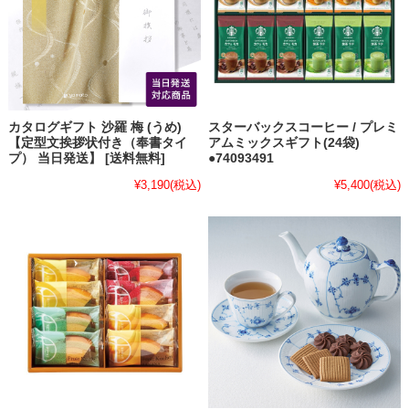
カタログギフト 沙羅 梅 (うめ)
スターバックスコーヒー / プレミ
【定型文挨拶状付き（奉書タイ
アムミックスギフト(24袋)
プ） 当日発送】 [送料無料]
●74093491
¥3,190
(税込)
¥5,400
(税込)