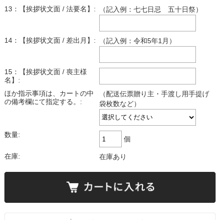
13：【挨拶状文面 / 法要名】:
（記入例：七七日忌 五十日祭）
14：【挨拶状文面 / 差出月】:
（記入例：令和5年1月）
15：【挨拶状文面 / 喪主様
名】:
ほか指示事項は、カートの中
（配送伝票贈り主・手渡し用手提げ
の備考欄にて指定する。:
袋枚数など）
数量:
個
在庫:
在庫あり