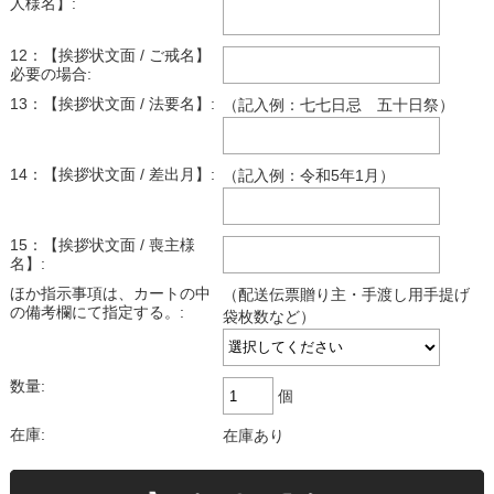
人様名】:
12：【挨拶状文面 / ご戒名】
必要の場合:
13：【挨拶状文面 / 法要名】:
（記入例：七七日忌 五十日祭）
14：【挨拶状文面 / 差出月】:
（記入例：令和5年1月）
15：【挨拶状文面 / 喪主様
名】:
ほか指示事項は、カートの中
（配送伝票贈り主・手渡し用手提げ
の備考欄にて指定する。:
袋枚数など）
数量:
個
在庫:
在庫あり