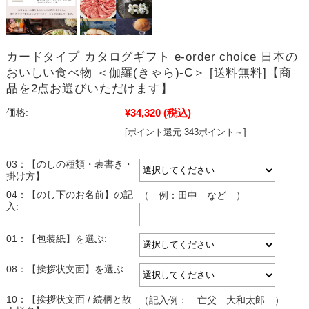
カードタイプ カタログギフト e-order choice 日本の
おいしい食べ物 ＜伽羅(きゃら)-C＞ [送料無料]【商
品を2点お選びいただけます】
¥34,320
(税込)
価格:
[ポイント還元 343ポイント～]
03：【のしの種類・表書き・
掛け方】:
04：【のし下のお名前】の記
（ 例：田中 など ）
入:
01：【包装紙】を選ぶ:
08：【挨拶状文面】を選ぶ:
10：【挨拶状文面 / 続柄と故
（記入例： 亡父 大和太郎 ）