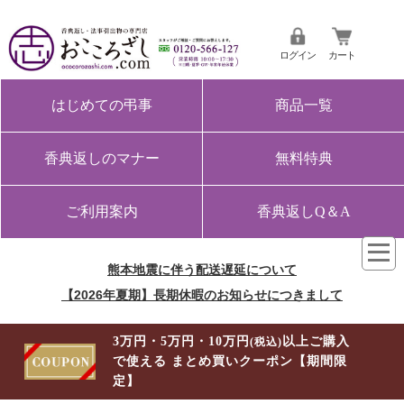
ログイン
カート
はじめての弔事
商品一覧
香典返しのマナー
無料特典
ご利用案内
香典返しQ＆A
熊本地震に伴う配送遅延について
【2026年夏期】長期休暇のお知らせにつきまして
3万円・5万円・10万円
以上ご購入
(税込)
で使える まとめ買いクーポン【期間限
定】