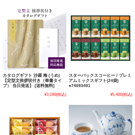
カタログギフト 沙羅 梅 (うめ)
スターバックスコーヒー / プレミ
【定型文挨拶状付き（奉書タイ
アムミックスギフト(24袋)
プ） 当日発送】 [送料無料]
●74093491
¥3,190
(税込)
¥5,400
(税込)