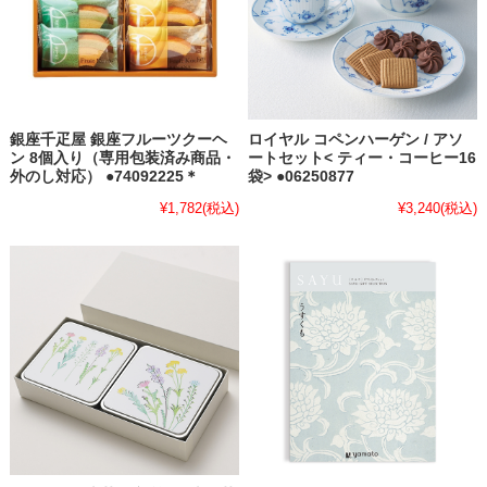
銀座千疋屋 銀座フルーツクーヘ
ロイヤル コペンハーゲン / アソ
ン 8個入り（専用包装済み商品・
ートセット< ティー・コーヒー16
外のし対応） ●74092225＊
袋> ●06250877
¥1,782
(税込)
¥3,240
(税込)