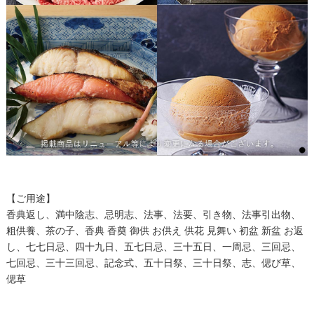
【ご用途】
香典返し、満中陰志、忌明志、法事、法要、引き物、法事引出物、
粗供養、茶の子、香典 香奠 御供 お供え 供花 見舞い 初盆 新盆 お返
し、七七日忌、四十九日、五七日忌、三十五日、一周忌、三回忌、
七回忌、三十三回忌、記念式、五十日祭、三十日祭、志、偲び草、
偲草