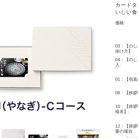
カードタイ
いしい食べ
価格:
03：【の
掛け方】:
04：【の
入:
01：【包装
08：【挨
10：【挨拶
様名】:
12：【挨拶
要の場合: