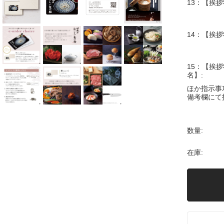
13：【挨拶
14：【挨拶
15：【挨拶
名】:
ほか指示事
備考欄にて
数量:
在庫: