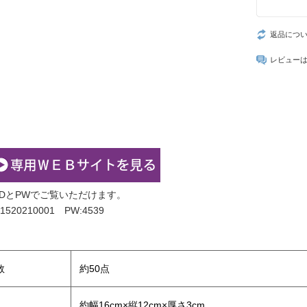
返品につ
レビュー
IDとPWでご覧いただけます。
1520210001 PW:4539
】
数
約50点
約幅16cm×縦12cm×厚さ3cm