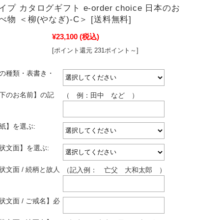
プ カタログギフト e-order choice 日本のお
物 ＜柳(やなぎ)-C＞ [送料無料]
¥23,100
(税込)
[ポイント還元 231ポイント～]
しの種類・表書き・
し下のお名前】の記
（ 例：田中 など ）
紙】を選ぶ:
拶状文面】を選ぶ:
状文面 / 続柄と故人
（記入例： 亡父 大和太郎 ）
状文面 / ご戒名】必