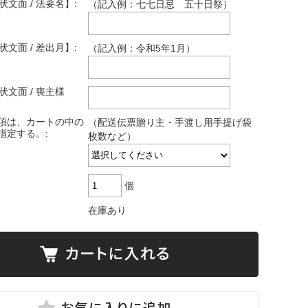
状文面 / 法要名】:
（記入例：七七日忌 五十日祭）
状文面 / 差出月】:
（記入例：令和5年1月）
状文面 / 喪主様
項は、カートの中の
（配送伝票贈り主・手渡し用手提げ袋
指定する。:
枚数など）
個
在庫あり