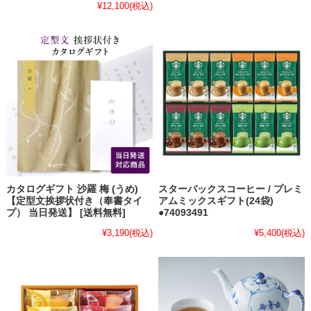
¥12,100
(税込)
カタログギフト 沙羅 梅 (うめ)
スターバックスコーヒー / プレミ
【定型文挨拶状付き（奉書タイ
アムミックスギフト(24袋)
プ） 当日発送】 [送料無料]
●74093491
¥3,190
(税込)
¥5,400
(税込)