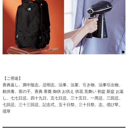
【ご用途】
香典返し、満中陰志、忌明志、法事、法要、引き物、法事引出物、
粗供養、茶の子、香典 香奠 御供 お供え 供花 見舞い 初盆 新盆 お返
し、七七日忌、四十九日、五七日忌、三十五日、一周忌、三回忌、
七回忌、三十三回忌、記念式、五十日祭、三十日祭、志、偲び草、
偲草