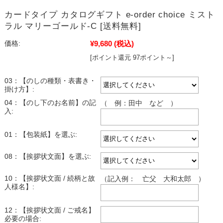
カードタイプ カタログギフト e-order choice ミスト
ラル マリーゴールド-C [送料無料]
¥9,680
(税込)
価格:
[ポイント還元 97ポイント～]
03：【のしの種類・表書き・
掛け方】:
04：【のし下のお名前】の記
（ 例：田中 など ）
入:
01：【包装紙】を選ぶ:
08：【挨拶状文面】を選ぶ:
10：【挨拶状文面 / 続柄と故
（記入例： 亡父 大和太郎 ）
人様名】:
12：【挨拶状文面 / ご戒名】
必要の場合: