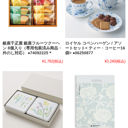
銀座千疋屋 銀座フルーツクーヘ
ロイヤル コペンハーゲン / アソ
ン 8個入り（専用包装済み商品・
ートセット< ティー・コーヒー16
外のし対応） ●74092225＊
袋> ●06250877
¥1,782
(税込)
¥3,240
(税込)