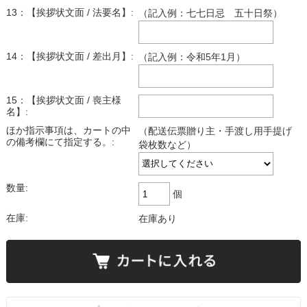
13：【挨拶状文面 / 法要名】:
（記入例：七七日忌 五十日祭）
14：【挨拶状文面 / 差出月】:
（記入例：令和5年1月）
15：【挨拶状文面 / 喪主様
名】:
ほか指示事項は、カートの中
（配送伝票贈り主・手渡し用手提げ
の備考欄にて指定する。:
袋枚数など）
数量:
個
在庫:
在庫あり