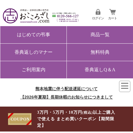
ログイン
カート
はじめての弔事
商品一覧
香典返しのマナー
無料特典
ご利用案内
香典返しQ＆A
熊本地震に伴う配送遅延について
【2026年夏期】長期休暇のお知らせにつきまして
3万円・5万円・10万円
以上ご購入
(税込)
で使える まとめ買いクーポン【期間限
定】