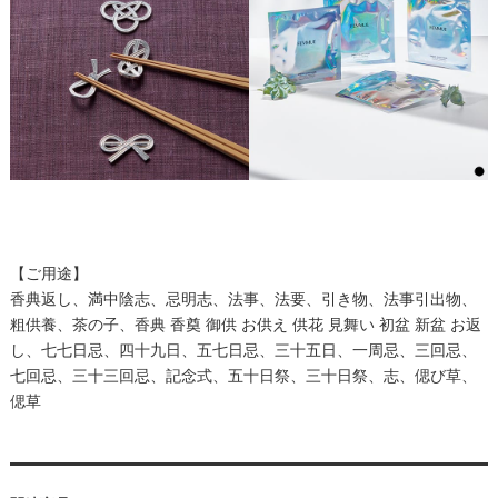
【ご用途】
香典返し、満中陰志、忌明志、法事、法要、引き物、法事引出物、
粗供養、茶の子、香典 香奠 御供 お供え 供花 見舞い 初盆 新盆 お返
し、七七日忌、四十九日、五七日忌、三十五日、一周忌、三回忌、
七回忌、三十三回忌、記念式、五十日祭、三十日祭、志、偲び草、
偲草