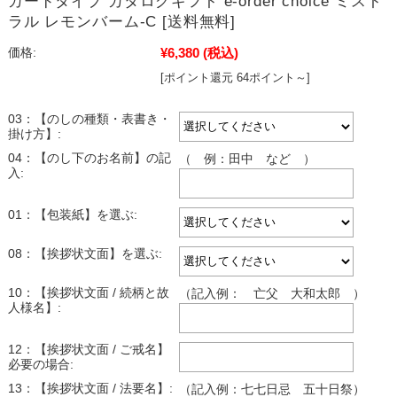
カードタイプ カタログギフト e-order choice ミスト
ラル レモンバーム-C [送料無料]
¥6,380
(税込)
価格:
[ポイント還元 64ポイント～]
03：【のしの種類・表書き・
掛け方】:
04：【のし下のお名前】の記
（ 例：田中 など ）
入:
01：【包装紙】を選ぶ:
08：【挨拶状文面】を選ぶ:
10：【挨拶状文面 / 続柄と故
（記入例： 亡父 大和太郎 ）
人様名】:
12：【挨拶状文面 / ご戒名】
必要の場合:
13：【挨拶状文面 / 法要名】:
（記入例：七七日忌 五十日祭）