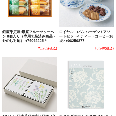
銀座千疋屋 銀座フルーツクーヘ
ロイヤル コペンハーゲン / アソ
ン 8個入り（専用包装済み商品・
ートセット< ティー・コーヒー16
外のし対応） ●74092225＊
袋> ●06250877
¥1,782
(税込)
¥3,240
(税込)