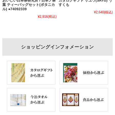
おいしい日本茶研究所 / 日本ノ茶
カタログギフト サユウ(SAYU) う
葉 ティーバッグセット(ボタニカ
すくも
ル) ●74092339
¥2,640
(税込)
¥2,916
(税込)
ショッピングインフォメーション