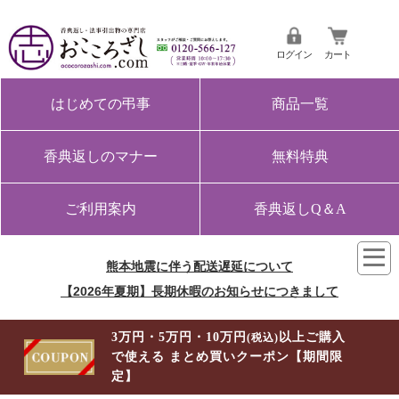
ログイン
カート
はじめての弔事
商品一覧
香典返しのマナー
無料特典
ご利用案内
香典返しQ＆A
熊本地震に伴う配送遅延について
【2026年夏期】長期休暇のお知らせにつきまして
3万円・5万円・10万円
以上ご購入
(税込)
で使える まとめ買いクーポン【期間限
定】