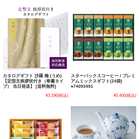
カタログギフト 沙羅 梅 (うめ)
スターバックスコーヒー / プレミ
【定型文挨拶状付き（奉書タイ
アムミックスギフト(24袋)
プ） 当日発送】 [送料無料]
●74093491
¥3,190
(税込)
¥5,400
(税込)