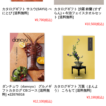
カタログギフト サユウ(SAYU) べ
カタログギフト 沙羅 鈴蘭 (すず
にとび [送料無料]
らん)＋今治フェイスタオルセッ
ト [送料無料]
¥9,790
(税込)
¥10,560
(税込)
ダンチュウ（dancyu） グルメギ
カタログギフト 万葉（まんよ
フトカタログ CBコース [送料無
う） ころもて [送料無料]
料] ●22076016
¥3,190
(税込)
¥12,100
(税込)