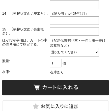
14：【挨拶状文面 / 差出月】:
（記入例：令和5年1月）
15：【挨拶状文面 / 喪主様
名】:
ほか指示事項は、カートの中
（配送伝票贈り主・手渡し用手提げ
の備考欄にて指定する。:
袋枚数など）
数量:
個
在庫:
在庫あり