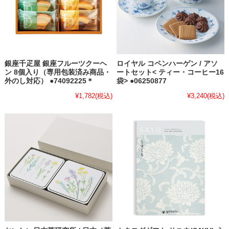
銀座千疋屋 銀座フルーツクーヘ
ロイヤル コペンハーゲン / アソ
ン 8個入り（専用包装済み商品・
ートセット< ティー・コーヒー16
外のし対応） ●74092225＊
袋> ●06250877
¥1,782
(税込)
¥3,240
(税込)