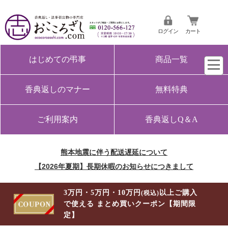
ログイン
カート
はじめての弔事
商品一覧
香典返しのマナー
無料特典
ご利用案内
香典返しQ＆A
熊本地震に伴う配送遅延について
【2026年夏期】長期休暇のお知らせにつきまして
3万円・5万円・10万円
以上ご購入
(税込)
で使える まとめ買いクーポン【期間限
定】