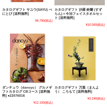
カタログギフト サユウ(SAYU) べ
カタログギフト 沙羅 鈴蘭 (すず
にとび [送料無料]
らん)＋今治フェイスタオルセッ
ト [送料無料]
¥9,790
(税込)
¥10,560
(税込)
ダンチュウ（dancyu） グルメギ
カタログギフト 万葉（まんよ
フトカタログ CBコース [送料無
う） ころもて [送料無料]
料] ●22076016
¥3,190
(税込)
¥12,100
(税込)