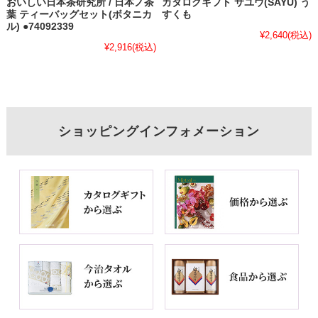
おいしい日本茶研究所 / 日本ノ茶
カタログギフト サユウ(SAYU) う
葉 ティーバッグセット(ボタニカ
すくも
ル) ●74092339
¥2,640
(税込)
¥2,916
(税込)
ショッピングインフォメーション