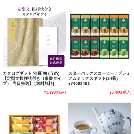
カタログギフト 沙羅 梅 (うめ)
スターバックスコーヒー / プレミ
【定型文挨拶状付き（奉書タイ
アムミックスギフト(24袋)
プ） 当日発送】 [送料無料]
●74093491
¥3,190
(税込)
¥5,400
(税込)