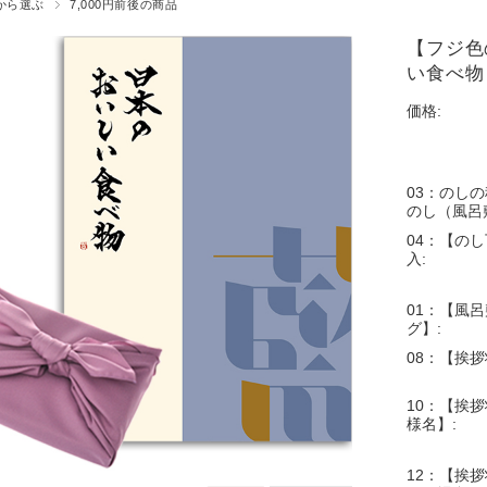
から選ぶ
7,000円前後の商品
【フジ色
い食べ物 
価格:
03：のし
のし（風呂
04：【の
入:
01：【風
グ】:
08：【挨
10：【挨拶
様名】:
12：【挨拶