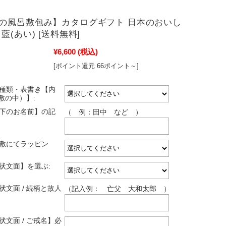
の風呂敷包み】カタログギフト 日本のおいし
藍(あい) [送料無料]
¥6,600
(税込)
[ポイント還元 66ポイント～]
の種類・表書き【内
敷の中）】:
し下のお名前】の記
（ 例：田中 など ）
呂敷にてラッピン
拶状文面】を選ぶ:
状文面 / 続柄と故人
（記入例： 亡父 大和太郎 ）
状文面 / ご戒名】必