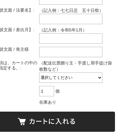
状文面 / 法要名】:
（記入例：七七日忌 五十日祭）
状文面 / 差出月】:
（記入例：令和5年1月）
状文面 / 喪主様
項は、カートの中の
（配送伝票贈り主・手渡し用手提げ袋
指定する。:
枚数など）
個
在庫あり