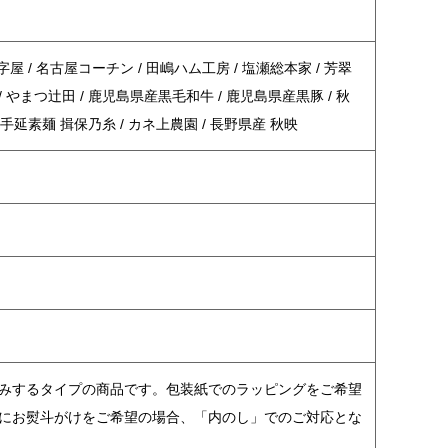
字屋 / 名古屋コーチン / 田嶋ハム工房 / 塩瀬総本家 / 芳翠
麦 / やまつ辻田 / 鹿児島県産黒毛和牛 / 鹿児島県産黒豚 / 秋
/ 手延素麺 揖保乃糸 / カネ上農園 / 長野県産 秋映
包みするタイプの商品です。包装紙でのラッピングをご希望
品にお熨斗がけをご希望の場合、「内のし」でのご対応とな