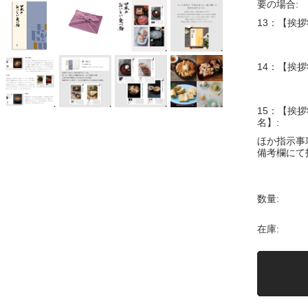
要の場合:
13：【挨拶
14：【挨拶
15：【挨拶
名】:
ほか指示事
備考欄にて
数量:
在庫: