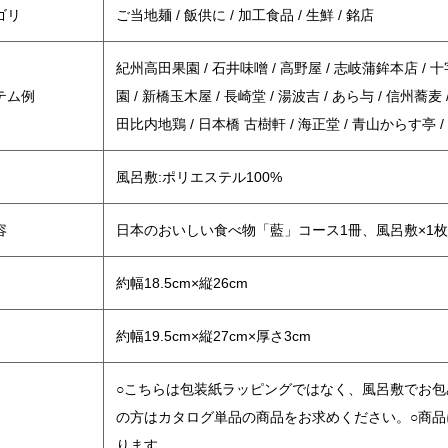
ゴリ
ご当地麺 / 飯供に / 加工食品 / 生鮮 / 銘店
紀州高田果園 / 石井味噌 / 高野屋 / 志岐蒲鉾本店 / 十
テム例
園 / 新橋玉木屋 / 長崎堂 / 湯波吉 / あら与 / 信州蕎
田比内地鶏 / 日本橋 古樹軒 / 海正堂 / 青山からす亭 
風呂敷:ポリエステル100%
容
日本のおいしい食べ物「藍」コース1冊、風呂敷×1枚
約幅18.5cm×縦26cm
約幅19.5cm×縦27cm×厚さ3cm
○こちらは包装紙ラッピングではなく、風呂敷でお
の方はカタログ単品の商品をお求めください。○商
ります。