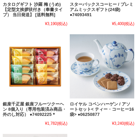
カタログギフト 沙羅 梅 (うめ)
スターバックスコーヒー / プレミ
【定型文挨拶状付き（奉書タイ
アムミックスギフト(24袋)
プ） 当日発送】 [送料無料]
●74093491
¥3,190
(税込)
¥5,400
(税込)
銀座千疋屋 銀座フルーツクーヘ
ロイヤル コペンハーゲン / アソ
ン 8個入り（専用包装済み商品・
ートセット< ティー・コーヒー16
外のし対応） ●74092225＊
袋> ●06250877
¥1,782
(税込)
¥3,240
(税込)