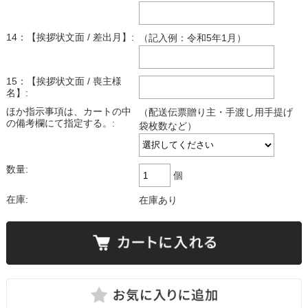
14：【挨拶状文面 / 差出月】:
（記入例：令和5年1月）
15：【挨拶状文面 / 喪主様
名】:
ほか指示事項は、カートの中
（配送伝票贈り主・手渡し用手提げ
の備考欄にて指定する。:
袋枚数など）
数量:
個
在庫:
在庫あり