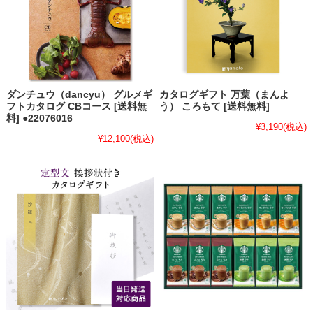
ダンチュウ（dancyu） グルメギ
カタログギフト 万葉（まんよ
フトカタログ CBコース [送料無
う） ころもて [送料無料]
料] ●22076016
¥3,190
(税込)
¥12,100
(税込)