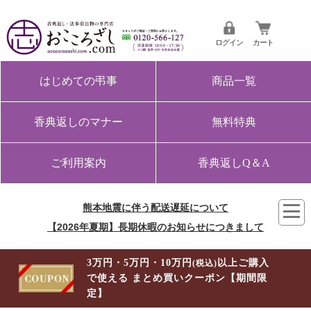
ログイン
カート
はじめての弔事
商品一覧
香典返しのマナー
無料特典
ご利用案内
香典返しQ＆A
熊本地震に伴う配送遅延について
【2026年夏期】長期休暇のお知らせにつきまして
3万円・5万円・10万円
以上ご購入
(税込)
で使える まとめ買いクーポン【期間限
定】