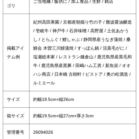
ご当地麺 / 飯供に / 加工食品 / 生鮮 / 銘店
ゴリ
紀州高田果園 / 京都産朝掘り竹の子 / 難波醤油醸造
/ 壱岐牛 / 神戸牛 / 石井味噌 / 高野屋 / 土佐あかう
し / とらふぐ / 鱧しゃぶ / 静岡県産うなぎ蒲焼 / 桑
掲載アイ
鰻会 木曽三川鰻蒲焼 / すっぽん鍋 / 活蒸毛がに /
テム例
塩瀬総本家 / レストラン鎌倉山 / 鹿児島県産黒毛和
牛 / 鹿児島県産黒豚 / 田嶋ハム工房 / 新魚栄 / オオ
ハシ商店 / 日本橋 古樹軒 / ビストア / 奥の松酒造 /
ルミエール
サイズ
約幅18.5cm×縦26cm
箱サイズ
約幅19.5cm×縦27cm×厚さ3cm
管理番号
26094026