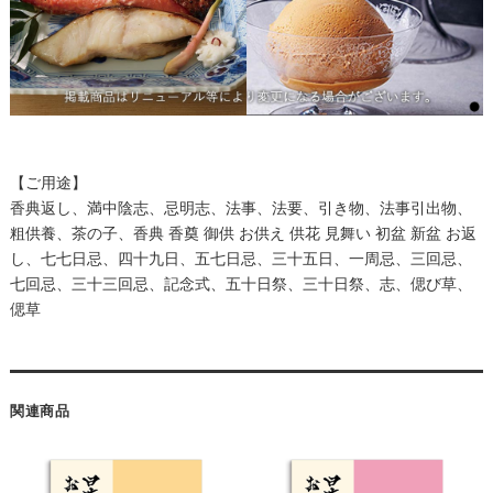
【ご用途】
香典返し、満中陰志、忌明志、法事、法要、引き物、法事引出物、
粗供養、茶の子、香典 香奠 御供 お供え 供花 見舞い 初盆 新盆 お返
し、七七日忌、四十九日、五七日忌、三十五日、一周忌、三回忌、
七回忌、三十三回忌、記念式、五十日祭、三十日祭、志、偲び草、
偲草
関連商品