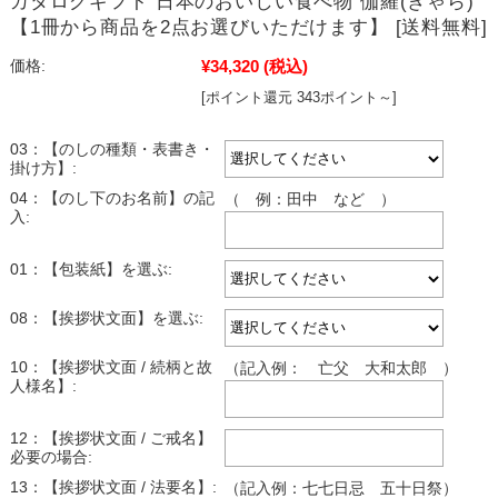
カタログギフト 日本のおいしい食べ物 伽羅(きゃら)
【1冊から商品を2点お選びいただけます】 [送料無料]
¥34,320
(税込)
価格:
[ポイント還元 343ポイント～]
03：【のしの種類・表書き・
掛け方】:
04：【のし下のお名前】の記
（ 例：田中 など ）
入:
01：【包装紙】を選ぶ:
08：【挨拶状文面】を選ぶ:
10：【挨拶状文面 / 続柄と故
（記入例： 亡父 大和太郎 ）
人様名】:
12：【挨拶状文面 / ご戒名】
必要の場合:
13：【挨拶状文面 / 法要名】:
（記入例：七七日忌 五十日祭）