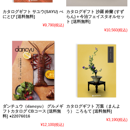
カタログギフト サユウ(SAYU) べ
カタログギフト 沙羅 鈴蘭 (すず
にとび [送料無料]
らん)＋今治フェイスタオルセッ
ト [送料無料]
¥9,790
(税込)
¥10,560
(税込)
ダンチュウ（dancyu） グルメギ
カタログギフト 万葉（まんよ
フトカタログ CBコース [送料無
う） ころもて [送料無料]
料] ●22076016
¥3,190
(税込)
¥12,100
(税込)