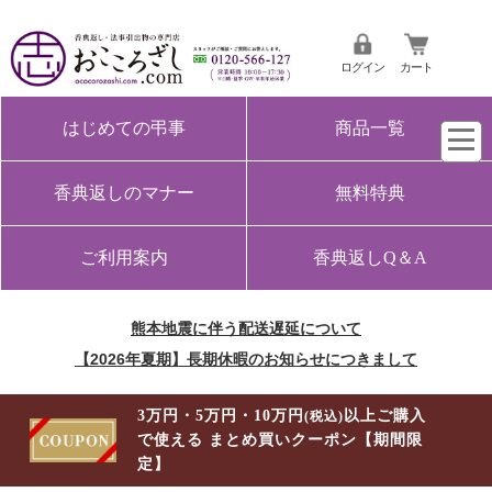
ログイン
カート
はじめての弔事
商品一覧
香典返しのマナー
無料特典
ご利用案内
香典返しQ＆A
熊本地震に伴う配送遅延について
【2026年夏期】長期休暇のお知らせにつきまして
3万円・5万円・10万円
以上ご購入
(税込)
で使える まとめ買いクーポン【期間限
定】