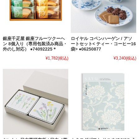
銀座千疋屋 銀座フルーツクーヘ
ロイヤル コペンハーゲン / アソ
ン 8個入り（専用包装済み商品・
ートセット< ティー・コーヒー16
外のし対応） ●74092225＊
袋> ●06250877
¥1,782
(税込)
¥3,240
(税込)