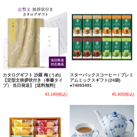
カタログギフト 沙羅 梅 (うめ)
スターバックスコーヒー / プレミ
【定型文挨拶状付き（奉書タイ
アムミックスギフト(24袋)
プ） 当日発送】 [送料無料]
●74093491
¥3,190
(税込)
¥5,400
(税込)