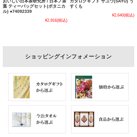
おいしい日本茶研究所 / 日本ノ茶
カタログギフト サユウ(SAYU) う
葉 ティーバッグセット(ボタニカ
すくも
ル) ●74092339
¥2,640
(税込)
¥2,916
(税込)
ショッピングインフォメーション