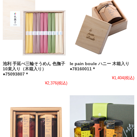
池利 手延べ三輪そうめん 色撫子
le pain boule ハニー 木箱入り
10束入り（木箱入り）
●78160011＊
●75093807＊
¥1,404
(税込)
¥2,376
(税込)