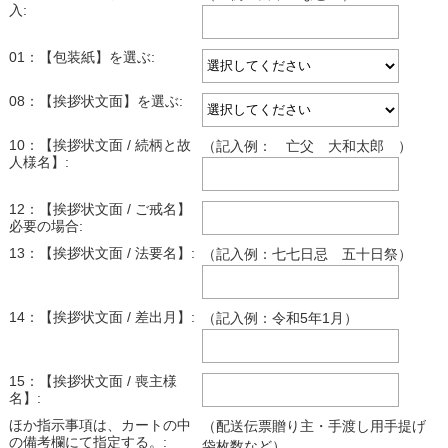
入:
01：【包装紙】を選ぶ:
08：【挨拶状文面】を選ぶ:
10：【挨拶状文面 / 続柄と故
（記入例： 亡父 大和太郎 ）
人様名】:
12：【挨拶状文面 / ご戒名】
必要の場合:
13：【挨拶状文面 / 法要名】:
（記入例：七七日忌 五十日祭）
14：【挨拶状文面 / 差出月】:
（記入例：令和5年1月）
15：【挨拶状文面 / 喪主様
名】:
ほか指示事項は、カートの中
（配送伝票贈り主・手渡し用手提げ
の備考欄にて指定する。:
袋枚数など）