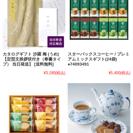
カタログギフト 沙羅 梅 (うめ)
スターバックスコーヒー / プレミ
【定型文挨拶状付き（奉書タイ
アムミックスギフト(24袋)
プ） 当日発送】 [送料無料]
●74093491
¥3,190
(税込)
¥5,400
(税込)