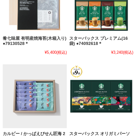
肴七味屋 有明産焼海苔(木箱入り)
スターバックス プレミアム(16
●79130528＊
袋) ●74092618＊
¥5,400
(税込)
¥3,240
(税込)
カルビー / かっぱえびせん匠海 2
スターバックス オリガミパーソ