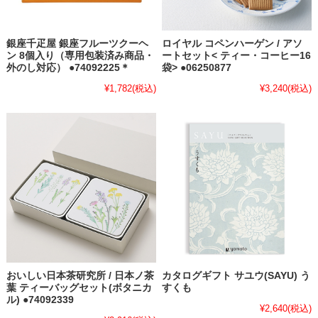
銀座千疋屋 銀座フルーツクーヘ
ロイヤル コペンハーゲン / アソ
ン 8個入り（専用包装済み商品・
ートセット< ティー・コーヒー16
外のし対応） ●74092225＊
袋> ●06250877
¥1,782
(税込)
¥3,240
(税込)
おいしい日本茶研究所 / 日本ノ茶
カタログギフト サユウ(SAYU) う
葉 ティーバッグセット(ボタニカ
すくも
ル) ●74092339
¥2,640
(税込)