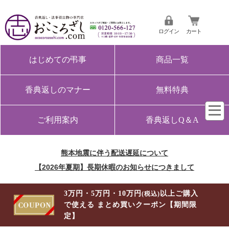
ログイン
カート
はじめての弔事
商品一覧
香典返しのマナー
無料特典
ご利用案内
香典返しQ＆A
熊本地震に伴う配送遅延について
【2026年夏期】長期休暇のお知らせにつきまして
3万円・5万円・10万円
以上ご購入
(税込)
で使える まとめ買いクーポン【期間限
定】