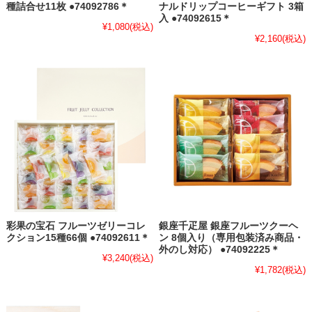
種詰合せ11枚 ●74092786＊
ナルドリップコーヒーギフト 3箱
入 ●74092615＊
¥1,080
(税込)
¥2,160
(税込)
彩果の宝石 フルーツゼリーコレ
銀座千疋屋 銀座フルーツクーヘ
クション15種66個 ●74092611＊
ン 8個入り（専用包装済み商品・
外のし対応） ●74092225＊
¥3,240
(税込)
¥1,782
(税込)