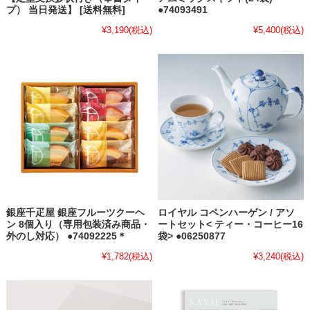
プ） 当日発送】 [送料無料]
●74093491
¥3,190
(税込)
¥5,400
(税込)
銀座千疋屋 銀座フルーツクーヘ
ロイヤル コペンハーゲン / アソ
ン 8個入り（専用包装済み商品・
ートセット< ティー・コーヒー16
外のし対応） ●74092225＊
袋> ●06250877
¥1,782
(税込)
¥3,240
(税込)