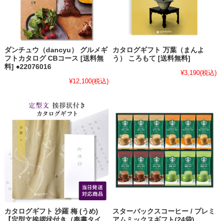
ダンチュウ（dancyu） グルメギ
カタログギフト 万葉（まんよ
フトカタログ CBコース [送料無
う） ころもて [送料無料]
料] ●22076016
¥3,190
(税込)
¥12,100
(税込)
カタログギフト 沙羅 梅 (うめ)
スターバックスコーヒー / プレミ
【定型文挨拶状付き（奉書タイ
アムミックスギフト(24袋)