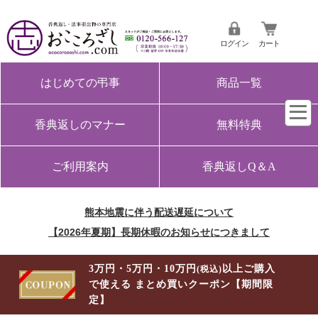
ログイン
カート
はじめての弔事
商品一覧
香典返しのマナー
無料特典
ご利用案内
香典返しQ＆A
熊本地震に伴う配送遅延について
【2026年夏期】長期休暇のお知らせにつきまして
3万円・5万円・10万円
以上ご購入
(税込)
で使える まとめ買いクーポン【期間限
定】