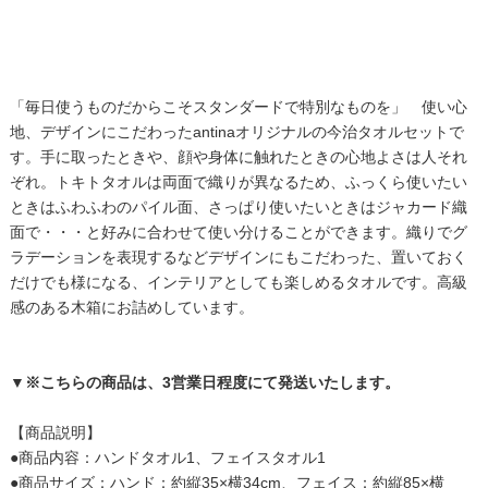
「毎日使うものだからこそスタンダードで特別なものを」 使い心
地、デザインにこだわったantinaオリジナルの今治タオルセットで
す。手に取ったときや、顔や身体に触れたときの心地よさは人それ
ぞれ。トキトタオルは両面で織りが異なるため、ふっくら使いたい
ときはふわふわのパイル面、さっぱり使いたいときはジャカード織
面で・・・と好みに合わせて使い分けることができます。織りでグ
ラデーションを表現するなどデザインにもこだわった、置いておく
だけでも様になる、インテリアとしても楽しめるタオルです。高級
感のある木箱にお詰めしています。
▼
※こちらの商品は、3営業日程度にて発送いたします。
【商品説明】
●商品内容：ハンドタオル1、フェイスタオル1
●商品サイズ：ハンド：約縦35×横34cm、フェイス：約縦85×横