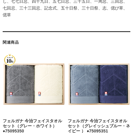
し、七七日忌、四十九日、五七日忌、三十五日、一周忌、三回忌、
七回忌、三十三回忌、記念式、五十日祭、三十日祭、志、偲び草、
偲草
関連商品
フェルガナ 今治フェイスタオル
フェルガナ 今治フェイスタオル
セット（グレー・ホワイト）
セット（グレイッシュブルー・ネ
●75095350
イビー ） ●75095351