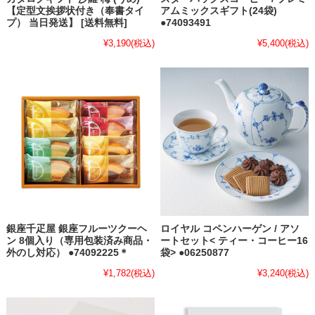
【定型文挨拶状付き（奉書タイ
アムミックスギフト(24袋)
プ） 当日発送】 [送料無料]
●74093491
¥3,190
(税込)
¥5,400
(税込)
銀座千疋屋 銀座フルーツクーヘ
ロイヤル コペンハーゲン / アソ
ン 8個入り（専用包装済み商品・
ートセット< ティー・コーヒー16
外のし対応） ●74092225＊
袋> ●06250877
¥1,782
(税込)
¥3,240
(税込)