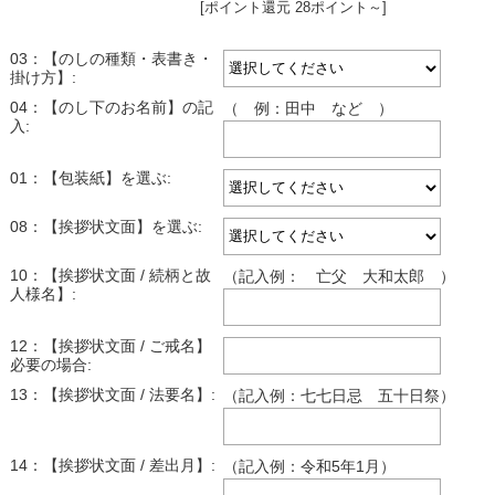
[ポイント還元 28ポイント～]
03：【のしの種類・表書き・
掛け方】:
04：【のし下のお名前】の記
（ 例：田中 など ）
入:
01：【包装紙】を選ぶ:
08：【挨拶状文面】を選ぶ:
10：【挨拶状文面 / 続柄と故
（記入例： 亡父 大和太郎 ）
人様名】:
12：【挨拶状文面 / ご戒名】
必要の場合:
13：【挨拶状文面 / 法要名】:
（記入例：七七日忌 五十日祭）
14：【挨拶状文面 / 差出月】:
（記入例：令和5年1月）