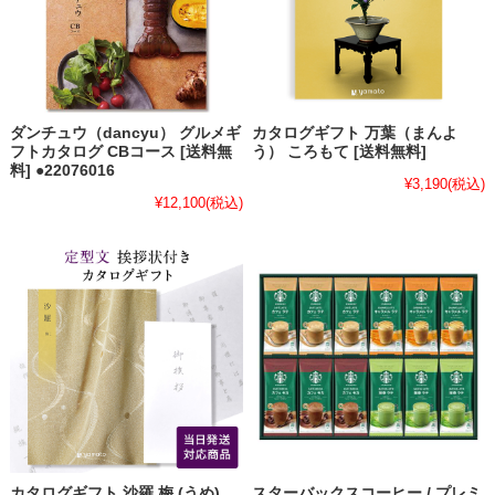
ダンチュウ（dancyu） グルメギ
カタログギフト 万葉（まんよ
フトカタログ CBコース [送料無
う） ころもて [送料無料]
料] ●22076016
¥3,190
(税込)
¥12,100
(税込)
カタログギフト 沙羅 梅 (うめ)
スターバックスコーヒー / プレミ