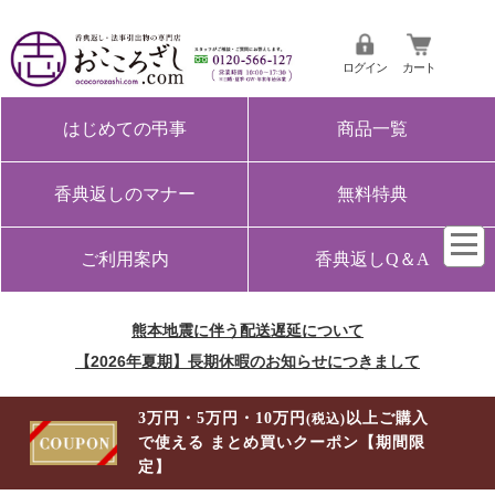
ログイン
カート
はじめての弔事
商品一覧
香典返しのマナー
無料特典
ご利用案内
香典返しQ＆A
熊本地震に伴う配送遅延について
【2026年夏期】長期休暇のお知らせにつきまして
3万円・5万円・10万円
以上ご購入
(税込)
で使える まとめ買いクーポン【期間限
定】