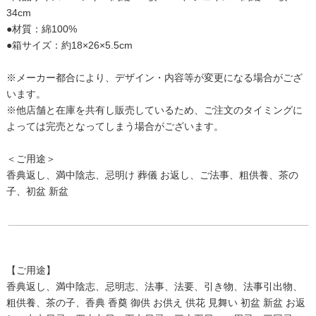
34cm
●材質：綿100%
●箱サイズ：約18×26×5.5cm
※メーカー都合により、デザイン・内容等が変更になる場合がござ
います。
※他店舗と在庫を共有し販売しているため、ご注文のタイミングに
よっては完売となってしまう場合がございます。
＜ご用途＞
香典返し、満中陰志、忌明け 葬儀 お返し、ご法事、粗供養、茶の
子、初盆 新盆
【ご用途】
香典返し、満中陰志、忌明志、法事、法要、引き物、法事引出物、
粗供養、茶の子、香典 香奠 御供 お供え 供花 見舞い 初盆 新盆 お返