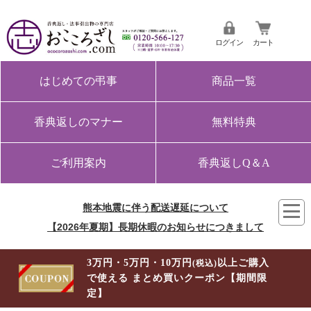
ログイン
カート
はじめての弔事
商品一覧
香典返しのマナー
無料特典
ご利用案内
香典返しQ＆A
熊本地震に伴う配送遅延について
【2026年夏期】長期休暇のお知らせにつきまして
3万円・5万円・10万円
以上ご購入
(税込)
で使える まとめ買いクーポン【期間限
定】