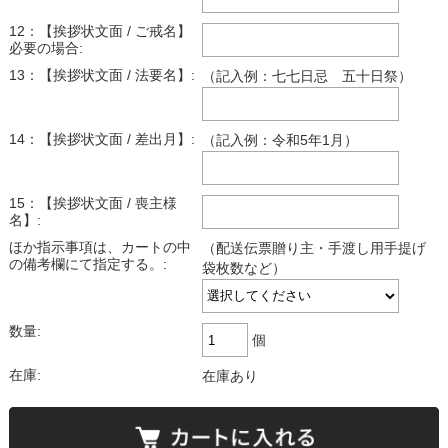
12：【挨拶状文面 / ご戒名】
必要の場合:
13：【挨拶状文面 / 法要名】:
（記入例：七七日忌 五十日祭）
14：【挨拶状文面 / 差出月】:
（記入例：令和5年1月）
15：【挨拶状文面 / 喪主様
名】:
ほか指示事項は、カートの中
（配送伝票贈り主・手渡し用手提げ
の備考欄にて指定する。:
袋枚数など）
数量:
個
在庫:
在庫あり