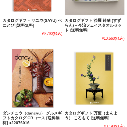
カタログギフト サユウ(SAYU) べ
カタログギフト 沙羅 鈴蘭 (すず
にとび [送料無料]
らん)＋今治フェイスタオルセッ
ト [送料無料]
¥9,790
(税込)
¥10,560
(税込)
ダンチュウ（dancyu） グルメギ
カタログギフト 万葉（まんよ
フトカタログ CBコース [送料無
う） ころもて [送料無料]
料] ●22076016
¥3,190
(税込)