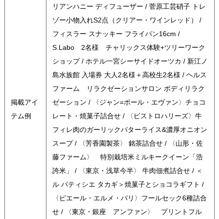
リアンハニー ディフューザー / 菅原工芸硝子 トレ
ゾー小物入れS2点（クリアー・ワインレッド） /
フィスラー スナッキー フライパン16cm /
S.Labo 2名様 チャリックス体験+ツリーワーク
ショップ / ホテル一宮シーサイドオーツカ / 新江ノ
島水族館 入場券 大人2名様＋高校生2名様 / ヘルス
ファーム リラクゼーションサロン ボディリラク
掲載アイ
ゼーション / 〈ジャン=ポール・エヴァン〉チョコ
テム例
レート・焼菓子詰合せ / 〈ビストロハリーズ〉牛
フィレ肉のガーリックバターライス&濃厚オニオン
スープ / 〈芳香園製茶〉 銘茶詰合せ / 〈山形・佐
藤ファーム〉 特別栽培米ミルキークイーン「浩
誇米」 / 〈東京・浅草今半〉 牛肉佃煮詰合せ / ＜
ル パティシエ タカギ＞焼菓子とショコラギフト /
〈ピエール・エルメ・パリ〉フールセック6種詰合
せ / 〈東京・銀座 アンファン〉 プリントフル