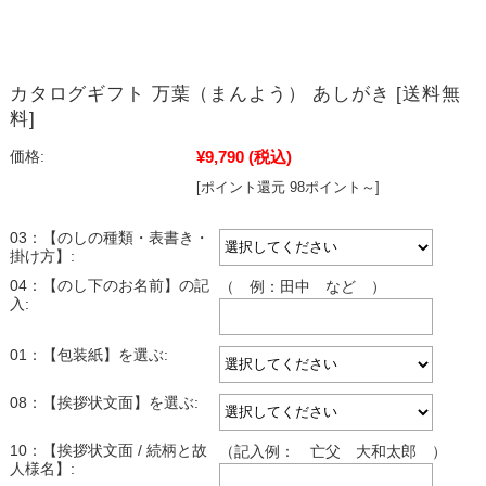
カタログギフト 万葉（まんよう） あしがき [送料無
料]
¥9,790
(税込)
価格:
[ポイント還元 98ポイント～]
03：【のしの種類・表書き・
掛け方】:
04：【のし下のお名前】の記
（ 例：田中 など ）
入:
01：【包装紙】を選ぶ:
08：【挨拶状文面】を選ぶ:
10：【挨拶状文面 / 続柄と故
（記入例： 亡父 大和太郎 ）
人様名】: