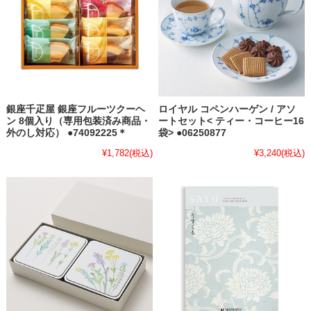
銀座千疋屋 銀座フルーツクーヘ
ロイヤル コペンハーゲン / アソ
ン 8個入り（専用包装済み商品・
ートセット< ティー・コーヒー16
外のし対応） ●74092225＊
袋> ●06250877
¥1,782
(税込)
¥3,240
(税込)