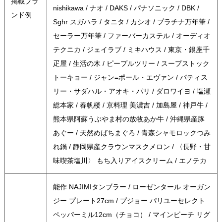
掲載ブラ
nishikawa / ナオ / DAKS / パナソニック / DBK /
ンド例
Sghr スガハラ / タニタ / カシオ / プラチナ万年筆 /
セーラー万年筆 / ファーバーカステル / オーディオ
テクニカ / ジェイラブ / ミキハウス / 東京・銀座千
疋屋 / 生活の木 / ピープルツリー / スープストック
トーキョー / ジャン=ポール・エヴァン / パティス
リー・サダハル・アオキ・パリ / ダロワイヨ / 塩瀬
総本家 / 春帆楼 / 京料理 美濃吉 / 加島屋 / 神戸牛 /
熊本県阿蘇うぶやま村の放牧あか牛 / 沖縄県産豚
あぐー / 天然めばちまぐろ / 青森シャモロックつみ
れ鍋 / 静岡県産クラウンマスクメロン / 〈長野・甘
味喫茶塩川〉 もち入りアイスクリーム / エノテカ
能作 NAJIMIタンブラー / ローゼンタール オーガン
ジー プレート27cm / プジョー パリユーセレクト
ペッパーミル12cm（チョコ） / マインビーチ リグ