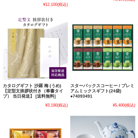
¥12,100
(税込)
カタログギフト 沙羅 梅 (うめ)
スターバックスコーヒー / プレミ
【定型文挨拶状付き（奉書タイ
アムミックスギフト(24袋)
プ） 当日発送】 [送料無料]
●74093491
¥3,190
(税込)
¥5,400
(税込)