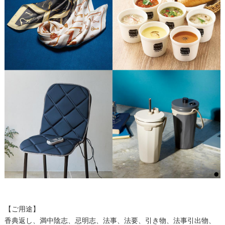
【ご用途】
香典返し、満中陰志、忌明志、法事、法要、引き物、法事引出物、