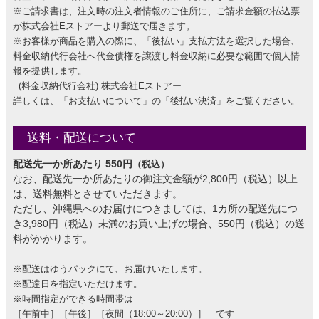
※ご請求書は、注文時の注文者情報のご住所に、ご請求金額の払込票
が株式会社Eストアーより郵送で届きます。
※お客様が商品を購入の際に、「後払い」支払方法を選択した場合、
料金収納代行会社へ代金債権を譲渡し料金収納に必要な範囲で個人情
報を提供します。
(料金収納代行会社) 株式会社Eストアー
詳しくは、
「お支払いについて」の「後払い決済」
をご覧ください。
送料・配送について
配送先一か所あたり 550円
（税込）
なお、配送先一か所あたりの御注文金額が2,800円（税込）以上
は、送料無料とさせていただきます。
ただし、沖縄県へのお届けにつきましては、1カ所の配送先につ
き3,980円（税込）未満のお買い上げの場合、550円（税込）の送
料がかかります。
※配送はゆうパックにて、お届けいたします。
※配達日を指定いただけます。
※時間指定ができる時間帯は
［午前中］［午後］［夜間（18:00～20:00）］ です