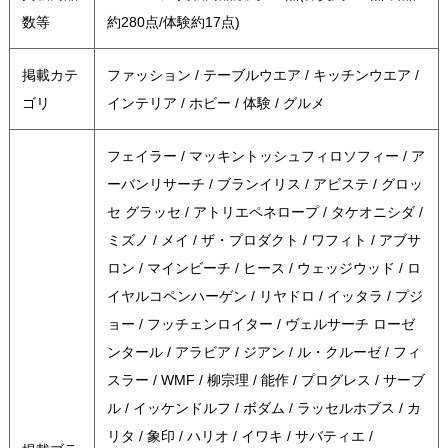
数等
約280点/体験約17点)
掲載カテ
ファッション / テーブルウエア / キッチンウエア /
ゴリ
インテリア / ホビー / 体験 / グルメ
フェイラー / マッキントッシュフィロソフィー / ア
ーバンリサーチ / ブランイリス / アビステ / グロッ
セ グラッセ / アトリエペネロープ / タケオニシダ /
ミズノ / メイ / ザ・プロダクト / ワフィト / アブサ
ロン / マインビーチ / ヒース / ウェッジウッド / ロ
イヤルコペンハーゲン / リヤドロ / イッタラ / プジ
ョー / フッチェンロイター / ヴェルサーチ ローゼ
ンタール / アラビア / ジアン / ル・クルーゼ / フィ
スラー / WMF / 柳宗理 / 能作 / プログレス / サーブ
ル / イッケンドルフ / ボダム / ラッセルホブス / カ
リタ / 象印 / ハリオ / イワキ / サバティエ /