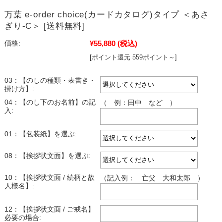
万葉 e-order choice(カードカタログ)タイプ ＜あさ
ぎり-C＞ [送料無料]
¥55,880
(税込)
価格:
[ポイント還元 559ポイント～]
03：【のしの種類・表書き・
掛け方】:
04：【のし下のお名前】の記
（ 例：田中 など ）
入:
01：【包装紙】を選ぶ:
08：【挨拶状文面】を選ぶ:
10：【挨拶状文面 / 続柄と故
（記入例： 亡父 大和太郎 ）
人様名】:
12：【挨拶状文面 / ご戒名】
必要の場合: