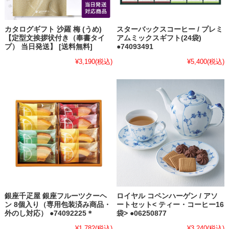
カタログギフト 沙羅 梅 (うめ)
スターバックスコーヒー / プレミ
【定型文挨拶状付き（奉書タイ
アムミックスギフト(24袋)
プ） 当日発送】 [送料無料]
●74093491
¥3,190
(税込)
¥5,400
(税込)
銀座千疋屋 銀座フルーツクーヘ
ロイヤル コペンハーゲン / アソ
ン 8個入り（専用包装済み商品・
ートセット< ティー・コーヒー16
外のし対応） ●74092225＊
袋> ●06250877
¥1,782
(税込)
¥3,240
(税込)