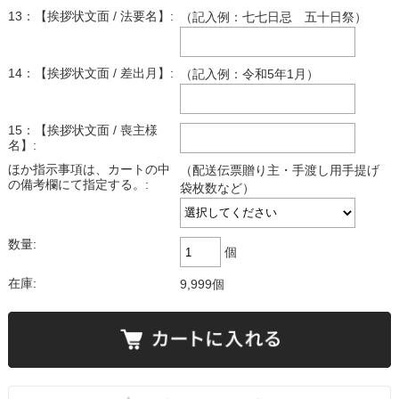
13：【挨拶状文面 / 法要名】:
（記入例：七七日忌 五十日祭）
14：【挨拶状文面 / 差出月】:
（記入例：令和5年1月）
15：【挨拶状文面 / 喪主様
名】:
ほか指示事項は、カートの中
（配送伝票贈り主・手渡し用手提げ
の備考欄にて指定する。:
袋枚数など）
数量:
個
在庫:
9,999個