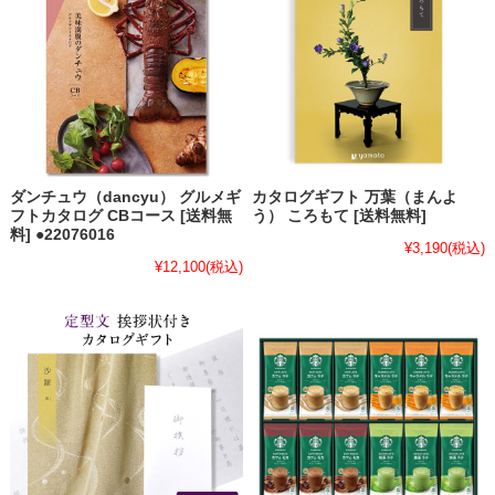
ダンチュウ（dancyu） グルメギ
カタログギフト 万葉（まんよ
フトカタログ CBコース [送料無
う） ころもて [送料無料]
料] ●22076016
¥3,190
(税込)
¥12,100
(税込)