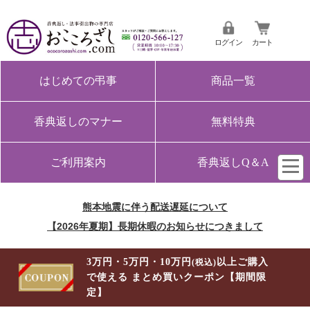
ログイン
カート
はじめての弔事
商品一覧
香典返しのマナー
無料特典
ご利用案内
香典返しQ＆A
熊本地震に伴う配送遅延について
【2026年夏期】長期休暇のお知らせにつきまして
3万円・5万円・10万円
以上ご購入
(税込)
で使える まとめ買いクーポン【期間限
定】