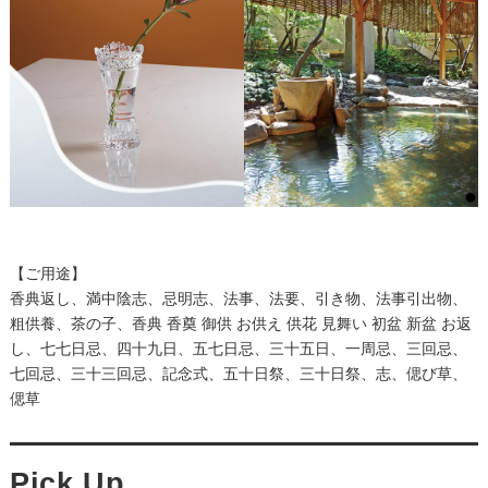
【ご用途】
香典返し、満中陰志、忌明志、法事、法要、引き物、法事引出物、
粗供養、茶の子、香典 香奠 御供 お供え 供花 見舞い 初盆 新盆 お返
し、七七日忌、四十九日、五七日忌、三十五日、一周忌、三回忌、
七回忌、三十三回忌、記念式、五十日祭、三十日祭、志、偲び草、
偲草