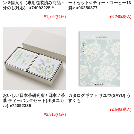
ン 8個入り（専用包装済み商品・
ートセット< ティー・コーヒー16
外のし対応） ●74092225＊
袋> ●06250877
¥1,782
(税込)
¥3,240
(税込)
おいしい日本茶研究所 / 日本ノ茶
カタログギフト サユウ(SAYU) う
葉 ティーバッグセット(ボタニカ
すくも
ル) ●74092339
¥2,640
(税込)
¥2,916
(税込)