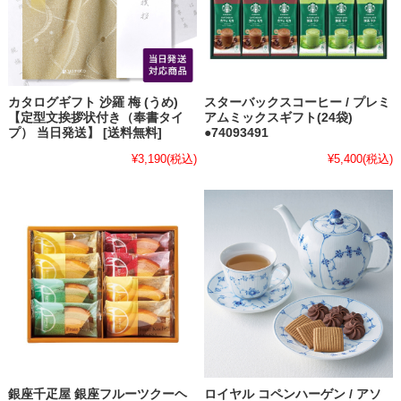
カタログギフト 沙羅 梅 (うめ)
スターバックスコーヒー / プレミ
【定型文挨拶状付き（奉書タイ
アムミックスギフト(24袋)
プ） 当日発送】 [送料無料]
●74093491
¥3,190
(税込)
¥5,400
(税込)
銀座千疋屋 銀座フルーツクーヘ
ロイヤル コペンハーゲン / アソ