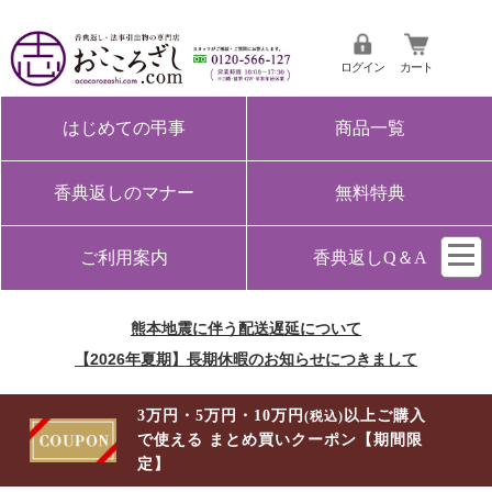
ログイン
カート
はじめての弔事
商品一覧
香典返しのマナー
無料特典
ご利用案内
香典返しQ＆A
熊本地震に伴う配送遅延について
【2026年夏期】長期休暇のお知らせにつきまして
3万円・5万円・10万円
以上ご購入
(税込)
で使える まとめ買いクーポン【期間限
定】