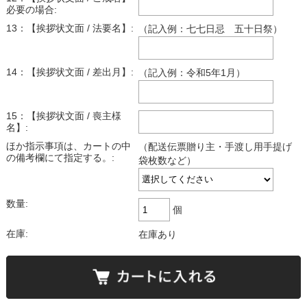
必要の場合:
13：【挨拶状文面 / 法要名】:
（記入例：七七日忌 五十日祭）
14：【挨拶状文面 / 差出月】:
（記入例：令和5年1月）
15：【挨拶状文面 / 喪主様
名】:
ほか指示事項は、カートの中
（配送伝票贈り主・手渡し用手提げ
の備考欄にて指定する。:
袋枚数など）
数量:
個
在庫:
在庫あり