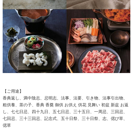
【ご用途】
香典返し、満中陰志、忌明志、法事、法要、引き物、法事引出物、
粗供養、茶の子、香典 香奠 御供 お供え 供花 見舞い 初盆 新盆 お返
し、七七日忌、四十九日、五七日忌、三十五日、一周忌、三回忌、
七回忌、三十三回忌、記念式、五十日祭、三十日祭、志、偲び草、
偲草