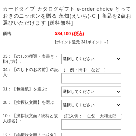
カードタイプ カタログギフト e-order choice とって
おきのニッポンを贈る 永知(えいち)-C｜商品を2点お
選びいただけます [送料無料]
¥34,100
(税込)
価格:
[ポイント還元 341ポイント～]
03：【のしの種類・表書き・
掛け方】:
04：【のし下のお名前】の記
（ 例：田中 など ）
入:
01：【包装紙】を選ぶ:
08：【挨拶状文面】を選ぶ:
10：【挨拶状文面 / 続柄と故
（記入例： 亡父 大和太郎 ）
人様名】:
12：【挨拶状文面 / ご戒名】