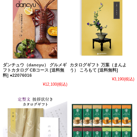
ダンチュウ（dancyu） グルメギ
カタログギフト 万葉（まんよ
フトカタログ CBコース [送料無
う） ころもて [送料無料]
料] ●22076016
¥3,190
(税込)
¥12,100
(税込)