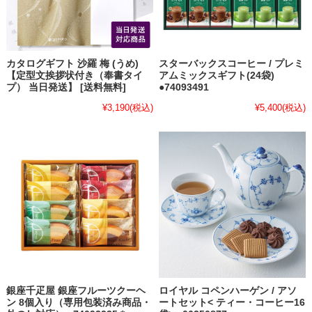
カタログギフト 沙羅 梅 (うめ)
スターバックスコーヒー / プレミ
【定型文挨拶状付き（奉書タイ
アムミックスギフト(24袋)
プ） 当日発送】 [送料無料]
●74093491
¥3,190
(税込)
¥5,400
(税込)
銀座千疋屋 銀座フルーツクーヘ
ロイヤル コペンハーゲン / アソ
ン 8個入り（専用包装済み商品・
ートセット< ティー・コーヒー16