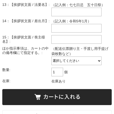
13：【挨拶状文面 / 法要名】:
（記入例：七七日忌 五十日祭）
14：【挨拶状文面 / 差出月】:
（記入例：令和5年1月）
15：【挨拶状文面 / 喪主様
名】:
ほか指示事項は、カートの中
（配送伝票贈り主・手渡し用手提げ
の備考欄にて指定する。:
袋枚数など）
数量:
個
在庫:
在庫あり