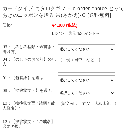
カードタイプ カタログギフト e-order choice とって
おきのニッポンを贈る 栄(さかえ)-C [送料無料]
¥4,180
(税込)
価格:
[ポイント還元 42ポイント～]
03：【のしの種類・表書き・
掛け方】:
04：【のし下のお名前】の記
（ 例：田中 など ）
入:
01：【包装紙】を選ぶ:
08：【挨拶状文面】を選ぶ:
10：【挨拶状文面 / 続柄と故
（記入例： 亡父 大和太郎 ）
人様名】:
12：【挨拶状文面 / ご戒名】
必要の場合: