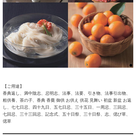
【ご用途】
香典返し、満中陰志、忌明志、法事、法要、引き物、法事引出物、
粗供養、茶の子、香典 香奠 御供 お供え 供花 見舞い 初盆 新盆 お返
し、七七日忌、四十九日、五七日忌、三十五日、一周忌、三回忌、
七回忌、三十三回忌、記念式、五十日祭、三十日祭、志、偲び草、
偲草