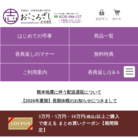
ログイン
カート
はじめての弔事
商品一覧
香典返しのマナー
無料特典
ご利用案内
香典返しQ＆A
熊本地震に伴う配送遅延について
【2026年夏期】長期休暇のお知らせにつきまして
3万円・5万円・10万円
以上ご購入
(税込)
で使える まとめ買いクーポン【期間限
定】