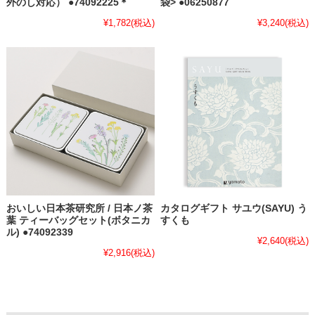
外のし対応） ●74092225＊
袋> ●06250877
¥1,782
(税込)
¥3,240
(税込)
おいしい日本茶研究所 / 日本ノ茶
カタログギフト サユウ(SAYU) う
葉 ティーバッグセット(ボタニカ
すくも
ル) ●74092339
¥2,640
(税込)
¥2,916
(税込)