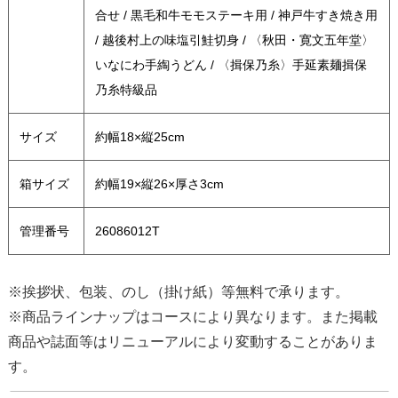
合せ / 黒毛和牛モモステーキ用 / 神戸牛すき焼き用
/ 越後村上の味塩引鮭切身 / 〈秋田・寛文五年堂〉
いなにわ手綯うどん / 〈揖保乃糸〉手延素麺揖保
乃糸特級品
サイズ
約幅18×縦25cm
箱サイズ
約幅19×縦26×厚さ3cm
管理番号
26086012T
※挨拶状、包装、のし（掛け紙）等無料で承ります。
※商品ラインナップはコースにより異なります。また掲載
商品や誌面等はリニューアルにより変動することがありま
す。