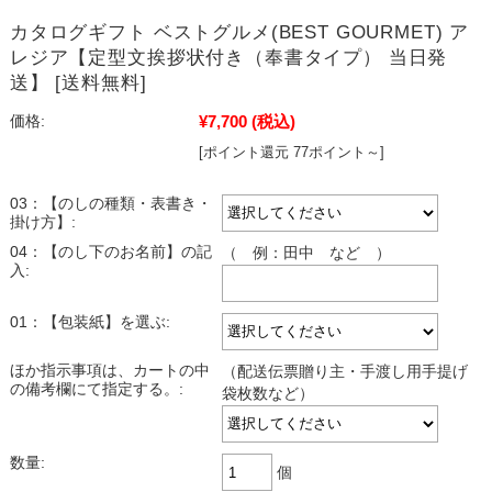
カタログギフト ベストグルメ(BEST GOURMET) ア
レジア【定型文挨拶状付き（奉書タイプ） 当日発
送】 [送料無料]
¥7,700
(税込)
価格:
[ポイント還元 77ポイント～]
03：【のしの種類・表書き・
掛け方】:
04：【のし下のお名前】の記
（ 例：田中 など ）
入:
01：【包装紙】を選ぶ:
ほか指示事項は、カートの中
（配送伝票贈り主・手渡し用手提げ
の備考欄にて指定する。:
袋枚数など）
数量:
個