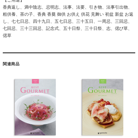
香典返し、満中陰志、忌明志、法事、法要、引き物、法事引出物、
粗供養、茶の子、香典 香奠 御供 お供え 供花 見舞い 初盆 新盆 お返
し、七七日忌、四十九日、五七日忌、三十五日、一周忌、三回忌、
七回忌、三十三回忌、記念式、五十日祭、三十日祭、志、偲び草、
偲草
関連商品