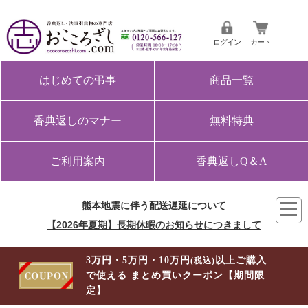
ログイン
カート
はじめての弔事
商品一覧
香典返しのマナー
無料特典
ご利用案内
香典返しQ＆A
熊本地震に伴う配送遅延について
【2026年夏期】長期休暇のお知らせにつきまして
3万円・5万円・10万円
以上ご購入
(税込)
で使える まとめ買いクーポン【期間限
定】