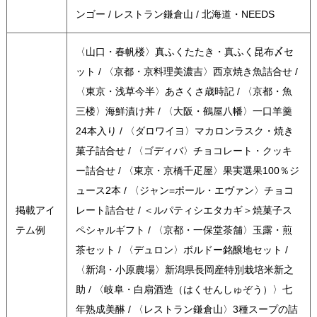
ンゴー / レストラン鎌倉山 / 北海道・NEEDS
〈山口・春帆楼〉真ふくたたき・真ふく昆布〆セ
ット / 〈京都・京料理美濃吉〉西京焼き魚詰合せ /
〈東京・浅草今半〉あさくさ歳時記 / 〈京都・魚
三楼〉海鮮漬け丼 / 〈大阪・鶴屋八幡〉一口羊羹
24本入り / 〈ダロワイヨ〉マカロンラスク・焼き
菓子詰合せ / 〈ゴディバ〉チョコレート・クッキ
ー詰合せ / 〈東京・京橋千疋屋〉果実選果100％ジ
ュース2本 / 〈ジャン=ポール・エヴァン〉チョコ
掲載アイ
レート詰合せ / ＜ルパティシエタカギ＞焼菓子ス
テム例
ペシャルギフト / 〈京都・一保堂茶舗〉玉露・煎
茶セット / 〈デュロン〉ボルドー銘醸地セット /
〈新潟・小原農場〉新潟県長岡産特別栽培米新之
助 / 〈岐阜・白扇酒造（はくせんしゅぞう）〉七
年熟成美醂 / 〈レストラン鎌倉山〉3種スープの詰