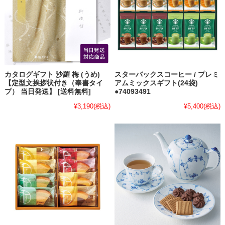
カタログギフト 沙羅 梅 (うめ)
スターバックスコーヒー / プレミ
【定型文挨拶状付き（奉書タイ
アムミックスギフト(24袋)
プ） 当日発送】 [送料無料]
●74093491
¥3,190
(税込)
¥5,400
(税込)