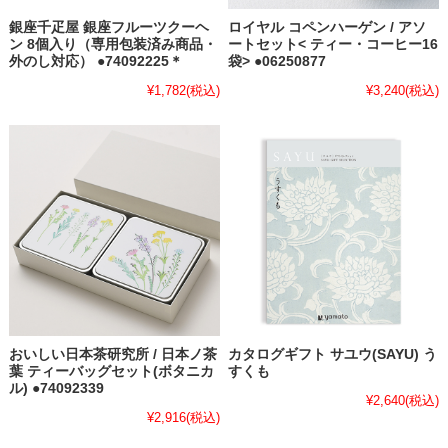
銀座千疋屋 銀座フルーツクーヘ
ロイヤル コペンハーゲン / アソ
ン 8個入り（専用包装済み商品・
ートセット< ティー・コーヒー16
外のし対応） ●74092225＊
袋> ●06250877
¥1,782
(税込)
¥3,240
(税込)
おいしい日本茶研究所 / 日本ノ茶
カタログギフト サユウ(SAYU) う
葉 ティーバッグセット(ボタニカ
すくも
ル) ●74092339
¥2,640
(税込)
¥2,916
(税込)