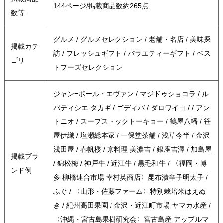
144ページ/掲載商品数約265点
数等
グルメ / グルメセレクション / 老舗・名店 / 美味探
掲載カテ
訪 / フレッシュギフト / バラエティーギフト / ベス
ゴリ
トフーズセレクション
ジャン=ポール・エヴァン / マジドゥショコラ / ル
パティシエ タカギ / ゴディバ / ダロワイヨ / / アン
トニオ / スープストックトーキョー / 鶴屋八幡 / 笹
屋伊織 / 塩瀬総本家 / 一保堂茶舗 / 浅草今半 / 金沢
浅田屋 / 春帆楼 / 京料理 美濃吉 / 銀座吉澤 / 加島屋
掲載ブラ
/ 錦松梅 / 神戸牛 / 近江牛 / 黒毛和牛 / 〈福岡・博
ンド例
多 柳橋連合市場 幸村英商店〉昆布漬辛子明太子 /
ふぐ / 〈山形・佐藤ファーム〉特別栽培米はえぬ
き / 紀州高田果園 / 金沢・近江町市場 ヤマカ水産 /
〈沖縄・宮古島果樹研究会〉宮古島産 アップルマ