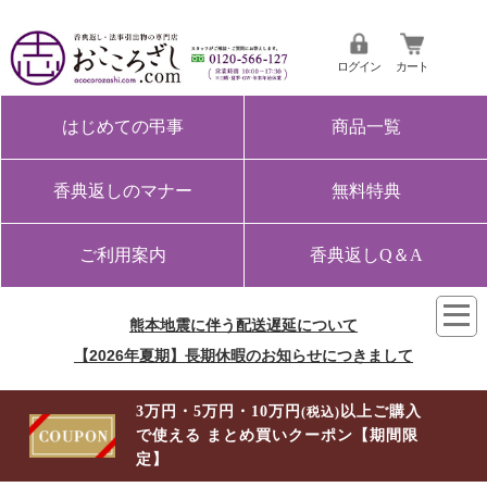
ログイン
カート
はじめての弔事
商品一覧
香典返しのマナー
無料特典
ご利用案内
香典返しQ＆A
熊本地震に伴う配送遅延について
【2026年夏期】長期休暇のお知らせにつきまして
3万円・5万円・10万円
以上ご購入
(税込)
で使える まとめ買いクーポン【期間限
定】