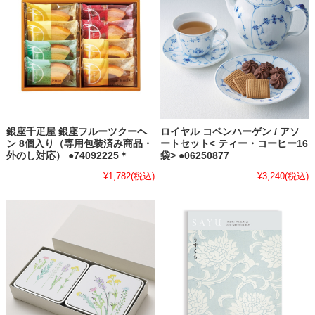
銀座千疋屋 銀座フルーツクーヘ
ロイヤル コペンハーゲン / アソ
ン 8個入り（専用包装済み商品・
ートセット< ティー・コーヒー16
外のし対応） ●74092225＊
袋> ●06250877
¥1,782
(税込)
¥3,240
(税込)