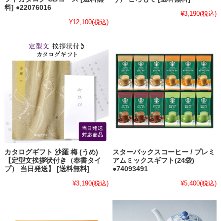
料] ●22076016
¥3,190
(税込)
¥12,100
(税込)
カタログギフト 沙羅 梅 (うめ)
スターバックスコーヒー / プレミ
【定型文挨拶状付き（奉書タイ
アムミックスギフト(24袋)
プ） 当日発送】 [送料無料]
●74093491
¥3,190
(税込)
¥5,400
(税込)