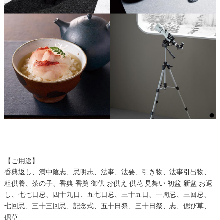
【ご用途】
香典返し、満中陰志、忌明志、法事、法要、引き物、法事引出物、
粗供養、茶の子、香典 香奠 御供 お供え 供花 見舞い 初盆 新盆 お返
し、七七日忌、四十九日、五七日忌、三十五日、一周忌、三回忌、
七回忌、三十三回忌、記念式、五十日祭、三十日祭、志、偲び草、
偲草