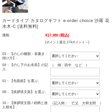
カードタイプ カタログギフト e-order choice 沙羅 花
水木-C [送料無料]
¥17,380
(税込)
価格:
[ポイント還元 174ポイント～]
03：【のしの種類・表書き・
掛け方】:
04：【のし下のお名前】の記
（ 例：田中 など ）
入:
01：【包装紙】を選ぶ:
08：【挨拶状文面】を選ぶ:
10：【挨拶状文面 / 続柄と故
（記入例： 亡父 大和太郎 ）
人様名】: