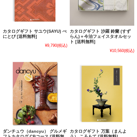
カタログギフト サユウ(SAYU) べ
カタログギフト 沙羅 鈴蘭 (すず
にとび [送料無料]
らん)＋今治フェイスタオルセッ
ト [送料無料]
¥9,790
(税込)
¥10,560
(税込)
ダンチュウ（dancyu） グルメギ
カタログギフト 万葉（まんよ
フトカタログ CBコース [送料無
う） ころもて [送料無料]