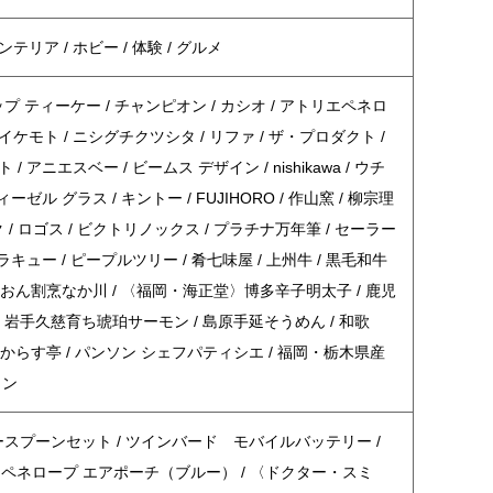
テリア / ホビー / 体験 / グルメ
プ ティーケー / チャンピオン / カシオ / アトリエペネロ
イケモト / ニシグチクツシタ / リファ / ザ・プロダクト /
 アニエスベー / ビームス デザイン / nishikawa / ウチ
ーゼル グラス / キントー / FUJIHORO / 作山窯 / 柳宗理
ック / ロゴス / ビクトリノックス / プラチナ万年筆 / セーラー
ラキュー / ピープルツリー / 肴七味屋 / 上州牛 / 黒毛和牛
ぎおん割烹なか川 / 〈福岡・海正堂〉博多辛子明太子 / 鹿児
 岩手久慈育ち琥珀サーモン / 島原手延そうめん / 和歌
からす亭 / パンソン シェフパティシエ / 福岡・栃木県産
リン
プーンセット / ツインバード モバイルバッテリー /
エペネロープ エアポーチ（ブルー） / 〈ドクター・スミ