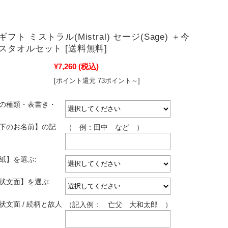
フト ミストラル(Mistral) セージ(Sage) ＋今
スタオルセット [送料無料]
¥7,260
(税込)
[ポイント還元 73ポイント～]
しの種類・表書き・
し下のお名前】の記
（ 例：田中 など ）
紙】を選ぶ:
拶状文面】を選ぶ:
状文面 / 続柄と故人
（記入例： 亡父 大和太郎 ）