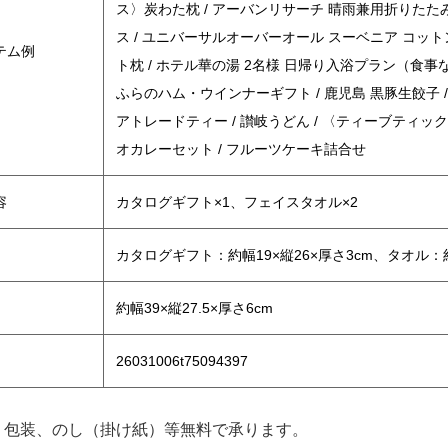
ス〉炭わた枕 / アーバンリサーチ 晴雨兼用折りたた
ス / ユニバーサルオーバーオール スーベニア コットン2
テム例
ト枕 / ホテル華の湯 2名様 日帰り入浴プラン（食事な
ふらのハム・ウインナーギフト / 鹿児島 黒豚生餃子 /
アトレードティー / 讃岐うどん / 〈ティーブティッ
オカレーセット / フルーツケーキ詰合せ
容
カタログギフト×1、フェイスタオル×2
カタログギフト：約幅19×縦26×厚さ3cm、タオル：約3
約幅39×縦27.5×厚さ6cm
26031006t75094397
、包装、のし（掛け紙）等無料で承ります。