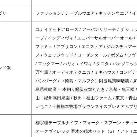
ゴリ
ファッション / テーブルウエア / キッチンウエア / イン
ユナイテッドアローズ / アーバンリサーチ / ザ ショッ
ープ / インディヴィ / ユニバーサルオーバーオール / 
ファミュ / アブサロン / エコストア / ジルスチュアート /
ノ / ウェッジウッド / ローゼンタール / ボダム / ツヴィ
/ マックマー / ハリオ / イワキ / タニタ / パナソニ
ンド例
万年筆 / オーディオテクニカ / ミキハウス / コンビ / 
ハンバーグ / 〈徳島・マルフク〉阿波尾鶏味噌漬 / 
島県枕崎産 一本釣り鰹炭火焼たたき / 京都・魚三楼 /
山・紀州高田果園 / 秋田・桧山ファーム / 東京・青山
いちご / 十勝橋本牧場ブラウンスイスプレミアムプ
柳宗理テーブルナイフ・フォーク・スプーン・ティース
オークヴィレッジ 寄木の積木セット（S） / アトリ