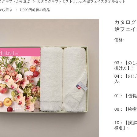
ログギフトから選ぶ
カタログギフトミストラルと今治フェイスタオルセット
から選ぶ
7,000円前後の商品
カタログギ
治フェイ
価格:
03：【の
掛け方】:
04：【の
入:
01：【包装
08：【挨
10：【挨拶
様名】: