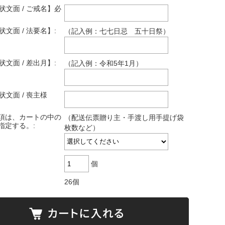
状文面 / ご戒名】必
状文面 / 法要名】:
（記入例：七七日忌 五十日祭）
状文面 / 差出月】:
（記入例：令和5年1月）
状文面 / 喪主様
項は、カートの中の
（配送伝票贈り主・手渡し用手提げ袋
指定する。:
枚数など）
個
26個