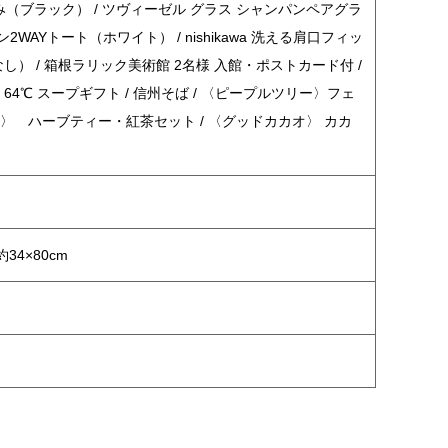
み（ブラック） / ツヴィーゼル グラス シャンパンペアグラ
WAYトート（ホワイト） / nishikawa 洗える肩口フィッ
し） / 箱根ラリック美術館 2名様 入館・ポストカード付 /
 64℃ スープギフト / 信州そば / 〈ピープルツリー〉フェ
ク〉 ハーブティー・紅茶セット / 〈グッドカカオ〉 カカ
4×80cm