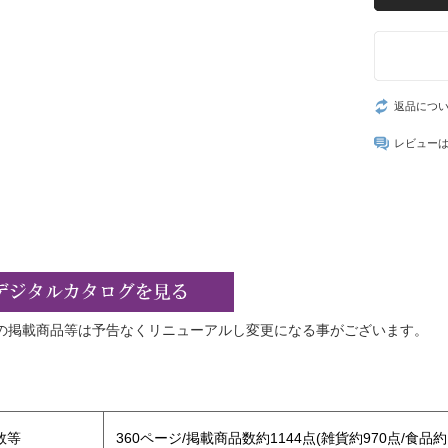
返品につ
レビュー
の掲載商品等は予告なくリニューアルし変更になる事がございます。
】
数等
360ページ/掲載商品数約1144点(雑貨約970点/食品約