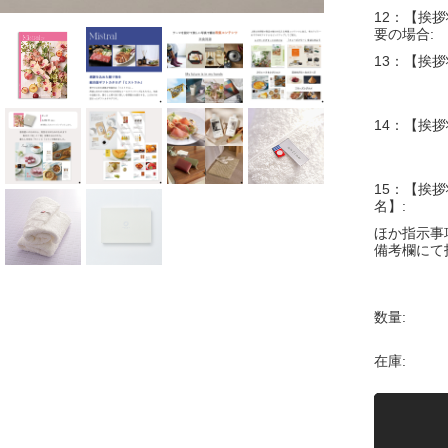
12：【挨拶
要の場合:
13：【挨拶
14：【挨拶
15：【挨拶
名】:
ほか指示事
備考欄にて
数量:
在庫: