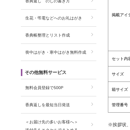
香典返し のしの書き方
掲載アイ
生花・弔電などへのお礼はがき
香典帳整理とリスト作成
喪中はがき・寒中はがき無料作成
セット内
その他無料サービス
サイズ
無料会員登録で500P
箱サイズ
香典返しを最短当日発送
管理番号
＜お届け先の多いお客様へ＞
※挨拶状