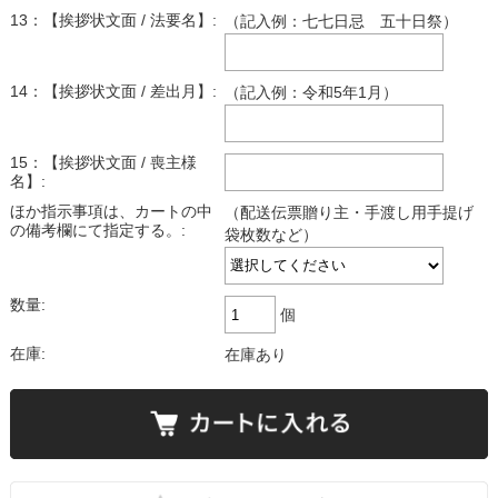
13：【挨拶状文面 / 法要名】:
（記入例：七七日忌 五十日祭）
14：【挨拶状文面 / 差出月】:
（記入例：令和5年1月）
15：【挨拶状文面 / 喪主様
名】:
ほか指示事項は、カートの中
（配送伝票贈り主・手渡し用手提げ
の備考欄にて指定する。:
袋枚数など）
数量:
個
在庫:
在庫あり