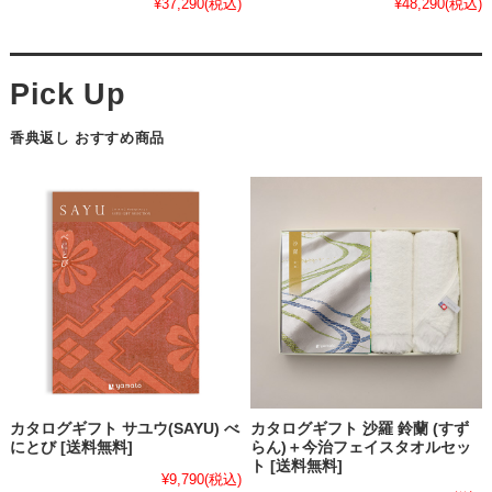
¥37,290
(税込)
¥48,290
(税込)
香典返し おすすめ商品
カタログギフト サユウ(SAYU) べ
カタログギフト 沙羅 鈴蘭 (すず
にとび [送料無料]
らん)＋今治フェイスタオルセッ
ト [送料無料]
¥9,790
(税込)