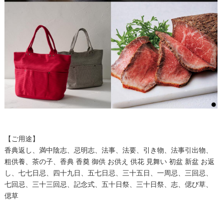
【ご用途】
香典返し、満中陰志、忌明志、法事、法要、引き物、法事引出物、
粗供養、茶の子、香典 香奠 御供 お供え 供花 見舞い 初盆 新盆 お返
し、七七日忌、四十九日、五七日忌、三十五日、一周忌、三回忌、
七回忌、三十三回忌、記念式、五十日祭、三十日祭、志、偲び草、
偲草