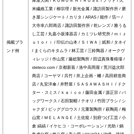
庫屋大関 / ＫＯＭＯＮ ＨＩＲＯＳＥ / ノット / 久
米繊維工業 / 柳宗理 / 新光金属 / 諏訪田製作所 / 磨
き屋シンジケート / カリタ / ARAS / 能作 / 箔一 /
大寺幸八郎商店 / 諏訪田製作所 / 乾レンズ / 雅うる
し工芸 / 丸嘉小坂漆器店 / カミツレ研究所 / ｍｉｚ
掲載ブラ
ｕｔｏｒｉ / 印伝の山本 / ＳＩＷＡ｜紙和 / タネイ
ンド例
/ まくらのキタムラ / 林工芸 / 三鈴陶器 / オークヴ
ィレッジ / 作山窯 / 藤総製陶所 / 田辺真珠養殖場 /
steteco.com / 京都新装 / 洛中高岡屋 / 荒川益次郎
商店 / コーヤマ / 呉竹 / 井上企画・幡 / 高田耕造商
店 / 丸安洋傘 / 井野屋 / ＳＡＳＡＷＡＳＨＩ / ドク
ター・スミス / ｋａｉｃｏ / 藤田金属 / 源正宗 / バ
ッグワークス / 石田製帽 / テオリ / 竹田ブラシ / シ
ャクダ / ビッググロウス / 元重製陶所 / 萩陶苑 / 梅
山窯 / ＭＥＬＡＮＧＥ / 土佐龍 / 別府つげ工芸 / 小
倉 縞縞 / イケヒコ・コーポレーション / 光助 / 鍋