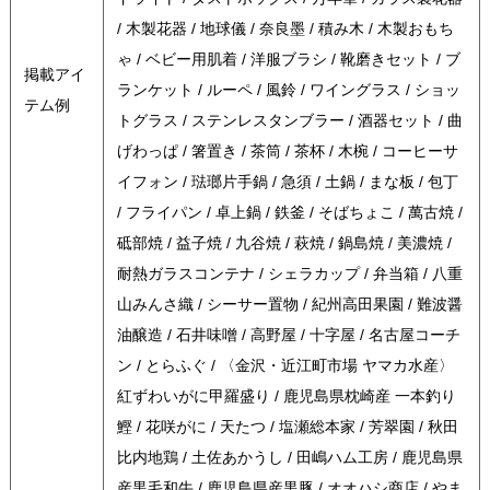
/ 木製花器 / 地球儀 / 奈良墨 / 積み木 / 木製おもち
ゃ / ベビー用肌着 / 洋服ブラシ / 靴磨きセット / ブ
掲載アイ
ランケット / ルーペ / 風鈴 / ワイングラス / ショッ
テム例
トグラス / ステンレスタンブラー / 酒器セット / 曲
げわっぱ / 箸置き / 茶筒 / 茶杯 / 木椀 / コーヒーサ
イフォン / 琺瑯片手鍋 / 急須 / 土鍋 / まな板 / 包丁
/ フライパン / 卓上鍋 / 鉄釜 / そばちょこ / 萬古焼 /
砥部焼 / 益子焼 / 九谷焼 / 萩焼 / 鍋島焼 / 美濃焼 /
耐熱ガラスコンテナ / シェラカップ / 弁当箱 / 八重
山みんさ織 / シーサー置物 / 紀州高田果園 / 難波醤
油醸造 / 石井味噌 / 高野屋 / 十字屋 / 名古屋コーチ
ン / とらふぐ / 〈金沢・近江町市場 ヤマカ水産〉
紅ずわいがに甲羅盛り / 鹿児島県枕崎産 一本釣り
鰹 / 花咲がに / 天たつ / 塩瀬総本家 / 芳翠園 / 秋田
比内地鶏 / 土佐あかうし / 田嶋ハム工房 / 鹿児島県
産黒毛和牛 / 鹿児島県産黒豚 / オオハシ商店 / やま