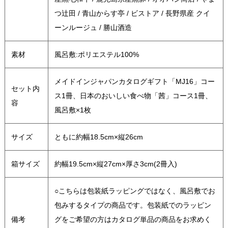
つ辻田 / 青山からす亭 / ビストア / 長野県産 クイ
ーンルージュ / 勝山酒造
素材
風呂敷:ポリエステル100%
メイドインジャパンカタログギフト「MJ16」コー
セット内
ス1冊、日本のおいしい食べ物「茜」コース1冊、
容
風呂敷×1枚
サイズ
ともに約幅18.5cm×縦26cm
箱サイズ
約幅19.5cm×縦27cm×厚さ3cm(2冊入)
○こちらは包装紙ラッピングではなく、風呂敷でお
包みするタイプの商品です。包装紙でのラッピン
備考
グをご希望の方はカタログ単品の商品をお求めく