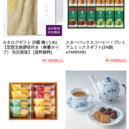
カタログギフト 沙羅 梅 (うめ)
スターバックスコーヒー / プレミ
【定型文挨拶状付き（奉書タイ
アムミックスギフト(24袋)
プ） 当日発送】 [送料無料]
●74093491
¥3,190
(税込)
¥5,400
(税込)