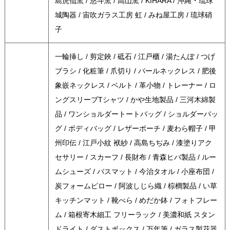
島虎仙窯 / 悠斗窯 / 高山窯 / KIHARA / 沖縄・琉球
城陶器 / 宙吹ガラス工房 虹 / みね屋工房 / 琉球硝
子
一輪挿し / 剪定鋏 / 砥石 / 江戸櫃 / 湯たんぽ / つげ
ブラシ / 化粧筆 / 爪切り / パールネックレス / 肥後
象嵌ネックレス / ベルト / 革小物 / トレーナー / ロ
ングスリーブTシャツ / かや生地製品 / 三河木綿製
品 / ワンショルダートートバッグ / ショルダーバッ
グ / ボディバッグ / レザーポーチ / 麦わら帽子 / 甲
州印伝 / 江戸小紋 袱紗 / 高島ちぢみ / 漆塗りアク
セサリー / スカーフ / 長財布 / 青森ヒバ製品 / ルー
ムシューズ / バスマット / 今治タオル / 小座布団 /
炭フォームピロー / 阿波しじら織 / 棕櫚製品 / い草
キッチンマット / 靴べら / めだか鉢 / フォトフレー
ム / 箱根寄木細工 フリーラック / 美濃和紙 スタン
ドライト / ダストボックス / 万年筆 / ガラス製花器