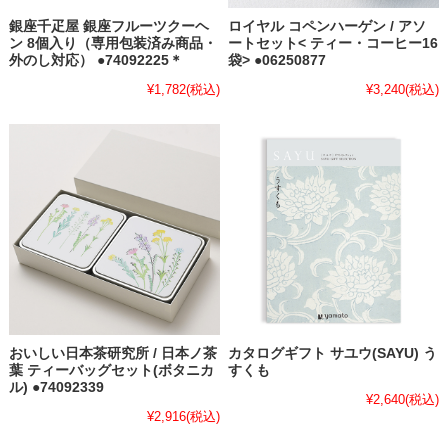
銀座千疋屋 銀座フルーツクーヘ
ロイヤル コペンハーゲン / アソ
ン 8個入り（専用包装済み商品・
ートセット< ティー・コーヒー16
外のし対応） ●74092225＊
袋> ●06250877
¥1,782
(税込)
¥3,240
(税込)
おいしい日本茶研究所 / 日本ノ茶
カタログギフト サユウ(SAYU) う
葉 ティーバッグセット(ボタニカ
すくも
ル) ●74092339
¥2,640
(税込)
¥2,916
(税込)