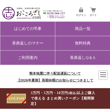
ログイン
カート
はじめての弔事
商品一覧
香典返しのマナー
無料特典
ご利用案内
香典返しQ＆A
熊本地震に伴う配送遅延について
【2026年夏期】長期休暇のお知らせにつきまして
3万円・5万円・10万円
以上ご購入
(税込)
で使える まとめ買いクーポン【期間限
定】