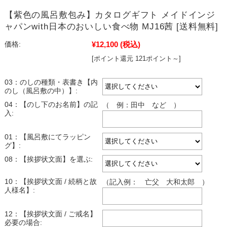
【紫色の風呂敷包み】カタログギフト メイドインジ
ャパンwith日本のおいしい食べ物 MJ16茜 [送料無料]
¥12,100
(税込)
価格:
[ポイント還元 121ポイント～]
03：のしの種類・表書き【内
のし（風呂敷の中）】:
04：【のし下のお名前】の記
（ 例：田中 など ）
入:
01：【風呂敷にてラッピン
グ】:
08：【挨拶状文面】を選ぶ:
10：【挨拶状文面 / 続柄と故
（記入例： 亡父 大和太郎 ）
人様名】:
12：【挨拶状文面 / ご戒名】
必要の場合: