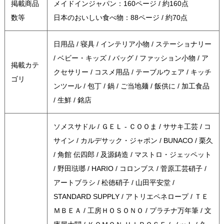
掲載商品
メイドインジャパン：160ページ / 約160点
数等
日本のおいしい食べ物：88ページ / 約70点
日用品 / 寝具 / インテリア小物 / ステーショナリー
/ ベビー・キッズ / バッグ / ファッション小物 / ア
掲載カテ
クセサリー / コスメ用品 / テーブルウェア / キッチ
ゴリ
ンツール / 包丁 / 鍋 / ご当地麺 / 飯供に / 加工食品
/ 生鮮 / 銘店
ソメスサドル / ＧＥＬ - ＣＯＯま / ササキ工芸 / コ
サイン / カルデサック・ジャポン / BUNACO / 栗久
/ 角館 伝四郎 / 及源鋳造 / マストロ・ジェッペット
/ 野田琺瑯 / HARIO / コロンブス / 菅原工芸硝子 /
アートブラシ / 松徳硝子 / 山田平安堂 /
STANDARD SUPPLY / アトリエペネロープ / ＴＥ
ＭＢＥＡ / 工房ＨＯＳＯＮＯ / プラチナ万年筆 / 文