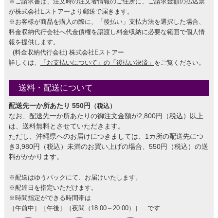
※ご請求書は、注文時の注文者情報のご住所に、ご請求金額の払込票
が株式会社Eストアーより郵送で届きます。
※お客様が商品を購入の際に、「後払い」支払方法を選択した場合、
料金収納代行会社へ代金債権を譲渡し料金収納に必要な範囲で個人情
報を提供します。
(料金収納代行会社) 株式会社Eストアー
詳しくは、
「お支払いについて」の「後払い決済」
をご覧ください。
送料・配送について
配送先一か所あたり 550円
（税込）
なお、配送先一か所あたりの御注文金額が2,800円（税込）以上
は、送料無料とさせていただきます。
ただし、沖縄県へのお届けにつきましては、1カ所の配送先につ
き3,980円（税込）未満のお買い上げの場合、550円（税込）の送
料がかかります。
※配送はゆうパックにて、お届けいたします。
※配達日を指定いただけます。
※時間指定ができる時間帯は
［午前中］［午後］［夜間（18:00～20:00）］ です