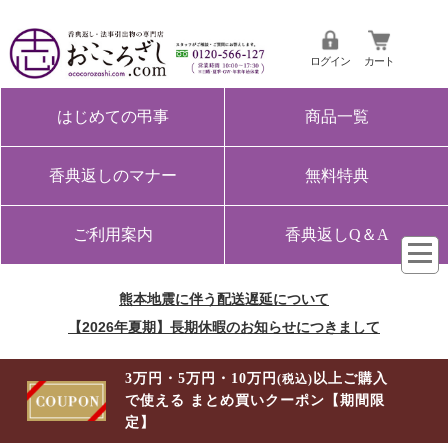
ログイン
カート
はじめての弔事
商品一覧
香典返しのマナー
無料特典
ご利用案内
香典返しQ＆A
熊本地震に伴う配送遅延について
【2026年夏期】長期休暇のお知らせにつきまして
3万円・5万円・10万円
以上ご購入
(税込)
で使える まとめ買いクーポン【期間限
定】