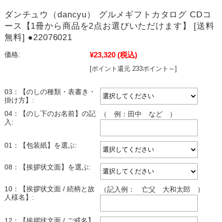
ダンチュウ（dancyu） グルメギフトカタログ CDコ
ース【1冊から商品を2点お選びいただけます】 [送料
無料] ●22076021
¥23,320
(税込)
価格:
[ポイント還元 233ポイント～]
03：【のしの種類・表書き・
掛け方】:
04：【のし下のお名前】の記
（ 例：田中 など ）
入:
01：【包装紙】を選ぶ:
08：【挨拶状文面】を選ぶ:
10：【挨拶状文面 / 続柄と故
（記入例： 亡父 大和太郎 ）
人様名】:
12：【挨拶状文面 / ご戒名】