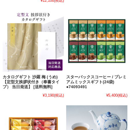
¥12,100
(税込)
カタログギフト 沙羅 梅 (うめ)
スターバックスコーヒー / プレミ
【定型文挨拶状付き（奉書タイ
アムミックスギフト(24袋)
プ） 当日発送】 [送料無料]
●74093491
¥3,190
(税込)
¥5,400
(税込)