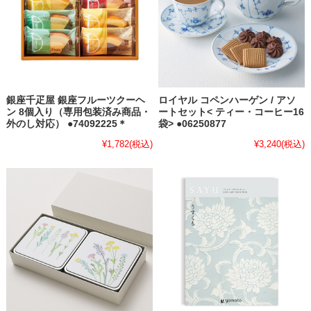
銀座千疋屋 銀座フルーツクーヘ
ロイヤル コペンハーゲン / アソ
ン 8個入り（専用包装済み商品・
ートセット< ティー・コーヒー16
外のし対応） ●74092225＊
袋> ●06250877
¥1,782
(税込)
¥3,240
(税込)