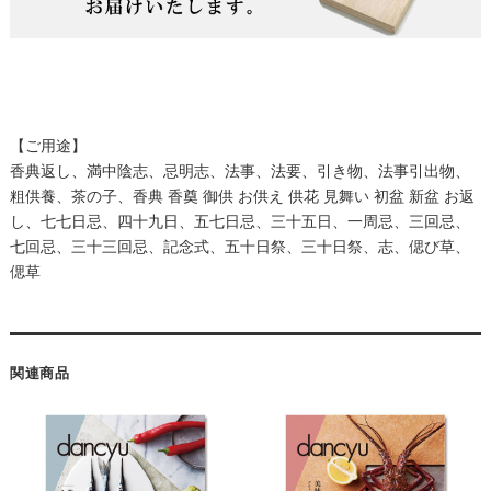
【ご用途】
香典返し、満中陰志、忌明志、法事、法要、引き物、法事引出物、
粗供養、茶の子、香典 香奠 御供 お供え 供花 見舞い 初盆 新盆 お返
し、七七日忌、四十九日、五七日忌、三十五日、一周忌、三回忌、
七回忌、三十三回忌、記念式、五十日祭、三十日祭、志、偲び草、
偲草
関連商品