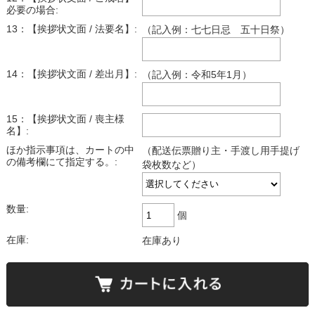
必要の場合:
13：【挨拶状文面 / 法要名】:
（記入例：七七日忌 五十日祭）
14：【挨拶状文面 / 差出月】:
（記入例：令和5年1月）
15：【挨拶状文面 / 喪主様
名】:
ほか指示事項は、カートの中
（配送伝票贈り主・手渡し用手提げ
の備考欄にて指定する。:
袋枚数など）
数量:
個
在庫:
在庫あり