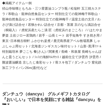
◆掲載アイテム一例
径山寺味噌ともろみ・三ツ星醤油コンプラ瓶 / 松翁軒 五三焼カステ
ラ / 和歌山・龍神自然食品センター 特別仕立ての龍神梅干和歌山・
龍神自然食品センター 特別仕立ての龍神梅干 / 温室土佐の文旦 / わ
さび漬け詰合せ / 若狭かれい詰合せ / 京都・茎屋 京のなら漬詰合せ
（桐箱入） / 虎杖浜産たらこ漬 匠（虎杖浜のまごころ） / / はたやま
夢楽 土佐ジロー若鶏肉 / 岩手・山長ミート 岩手短角牛 すき焼き用 /
東京･日本橋古樹軒 ふかひれ姿煮 / 鹿児島県産アベル牧場黒豚 しゃ
ぶしゃぶ用セット / 北海道ジンギスカン味付セット / 山形･黒澤ﾌｧｰﾑ
特別栽培米 夢ごこち 餐(さん) / 関東煮 / 長崎・和泉屋 長崎ちゃんぽ
んと皿うどんセット / ｼｪﾌの海鮮ｷﾑﾁｾｯﾄ / 越前仕立て汐雲丹 汐雲丹 /
難波醤油醸造 京したじ食彩セット / 骨スキ包丁 / ダンチュウ 窒化鉄
加工フライパン26m(蓋付)など
ダンチュウ（dancyu） グルメギフトカタログ
『おいしい』で日本を笑顔にする雑誌『dancyu』を