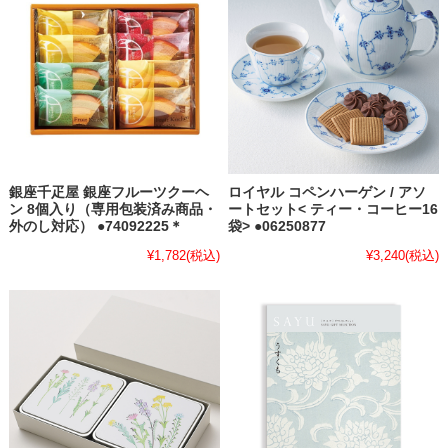
銀座千疋屋 銀座フルーツクーヘ
ロイヤル コペンハーゲン / アソ
ン 8個入り（専用包装済み商品・
ートセット< ティー・コーヒー16
外のし対応） ●74092225＊
袋> ●06250877
¥1,782
(税込)
¥3,240
(税込)