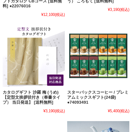
フトカタログ CBコース [送料無
う） ころもて [送料無料]
料] ●22076016
¥3,190
(税込)
¥12,100
(税込)
カタログギフト 沙羅 梅 (うめ)
スターバックスコーヒー / プレミ
【定型文挨拶状付き（奉書タイ
アムミックスギフト(24袋)
プ） 当日発送】 [送料無料]
●74093491
¥3,190
(税込)
¥5,400
(税込)