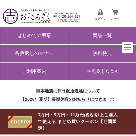
ログイン
カート
はじめての弔事
商品一覧
香典返しのマナー
無料特典
ご利用案内
香典返しQ＆A
熊本地震に伴う配送遅延について
【2026年夏期】長期休暇のお知らせにつきまして
3万円・5万円・10万円
以上ご購入
(税込)
で使える まとめ買いクーポン【期間限
定】