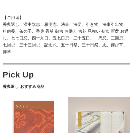
【ご用途】
香典返し、満中陰志、忌明志、法事、法要、引き物、法事引出物、
粗供養、茶の子、香典 香奠 御供 お供え 供花 見舞い 初盆 新盆 お返
し、七七日忌、四十九日、五七日忌、三十五日、一周忌、三回忌、
七回忌、三十三回忌、記念式、五十日祭、三十日祭、志、偲び草、
偲草
香典返し おすすめ商品