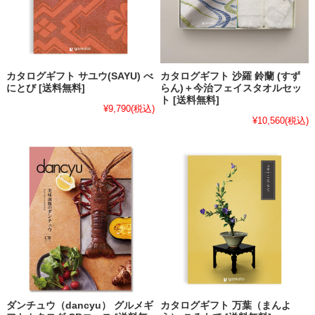
カタログギフト サユウ(SAYU) べ
カタログギフト 沙羅 鈴蘭 (すず
にとび [送料無料]
らん)＋今治フェイスタオルセッ
ト [送料無料]
¥9,790
(税込)
¥10,560
(税込)
ダンチュウ（dancyu） グルメギ
カタログギフト 万葉（まんよ